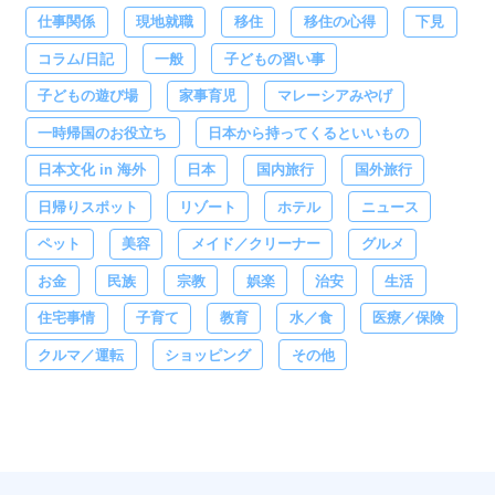
仕事関係
現地就職
移住
移住の心得
下見
コラム/日記
一般
子どもの習い事
子どもの遊び場
家事育児
マレーシアみやげ
一時帰国のお役立ち
日本から持ってくるといいもの
日本文化 in 海外
日本
国内旅行
国外旅行
日帰りスポット
リゾート
ホテル
ニュース
ペット
美容
メイド／クリーナー
グルメ
お金
民族
宗教
娯楽
治安
生活
住宅事情
子育て
教育
水／食
医療／保険
クルマ／運転
ショッピング
その他