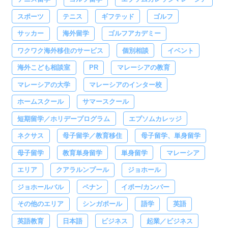
スポーツ
テニス
ギフテッド
ゴルフ
サッカー
海外留学
ゴルフアカデミー
ワクワク海外移住のサービス
個別相談
イベント
海外こども相談室
PR
マレーシアの教育
マレーシアの大学
マレーシアのインター校
ホームスクール
サマースクール
短期留学／ホリデープログラム
エプソムカレッジ
ネクサス
母子留学／教育移住
母子留学、単身留学
母子留学
教育単身留学
単身留学
マレーシア
エリア
クアラルンプール
ジョホール
ジョホールバル
ペナン
イポー/カンパー
その他のエリア
シンガポール
語学
英語
英語教育
日本語
ビジネス
起業／ビジネス