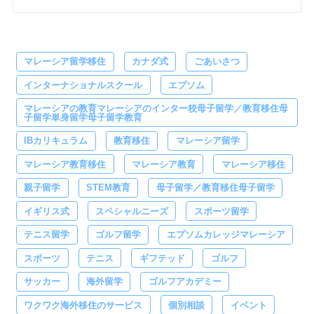
マレーシア留学移住
カナダ式
ごあいさつ
インターナショナルスクール
エプソム
マレーシアの教育マレーシアのインター校母子留学／教育移住母
子留学単身留学母子留学教育
IBカリキュラム
教育移住
マレーシア留学
マレーシア教育移住
マレーシア教育
マレーシア移住
親子留学
STEM教育
母子留学／教育移住母子留学
イギリス式
スペシャルニーズ
スポーツ留学
テニス留学
ゴルフ留学
エプソムカレッジマレーシア
スポーツ
テニス
ギフテッド
ゴルフ
サッカー
海外留学
ゴルフアカデミー
ワクワク海外移住のサービス
個別相談
イベント