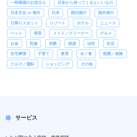
一時帰国のお役立ち
日本から持ってくるといいもの
日本文化 in 海外
日本
国内旅行
国外旅行
日帰りスポット
リゾート
ホテル
ニュース
ペット
美容
メイド／クリーナー
グルメ
お金
民族
宗教
娯楽
治安
生活
住宅事情
子育て
教育
水／食
医療／保険
クルマ／運転
ショッピング
その他
サービス