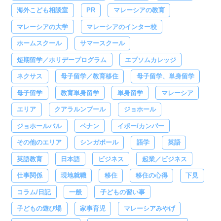
海外こども相談室
PR
マレーシアの教育
マレーシアの大学
マレーシアのインター校
ホームスクール
サマースクール
短期留学／ホリデープログラム
エプソムカレッジ
ネクサス
母子留学／教育移住
母子留学、単身留学
母子留学
教育単身留学
単身留学
マレーシア
エリア
クアラルンプール
ジョホール
ジョホールバル
ペナン
イポー/カンパー
その他のエリア
シンガポール
語学
英語
英語教育
日本語
ビジネス
起業／ビジネス
仕事関係
現地就職
移住
移住の心得
下見
コラム/日記
一般
子どもの習い事
子どもの遊び場
家事育児
マレーシアみやげ