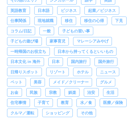
その他のエリア
シンガポール
語学
英語
英語教育
日本語
ビジネス
起業／ビジネス
仕事関係
現地就職
移住
移住の心得
下見
コラム/日記
一般
子どもの習い事
子どもの遊び場
家事育児
マレーシアみやげ
一時帰国のお役立ち
日本から持ってくるといいもの
日本文化 in 海外
日本
国内旅行
国外旅行
日帰りスポット
リゾート
ホテル
ニュース
ペット
美容
メイド／クリーナー
グルメ
お金
民族
宗教
娯楽
治安
生活
住宅事情
子育て
教育
水／食
医療／保険
クルマ／運転
ショッピング
その他