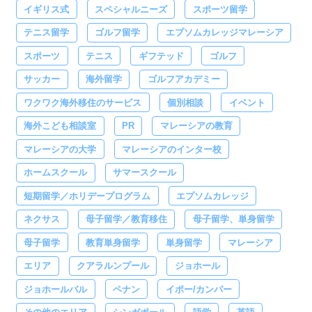
イギリス式
スペシャルニーズ
スポーツ留学
テニス留学
ゴルフ留学
エプソムカレッジマレーシア
スポーツ
テニス
ギフテッド
ゴルフ
サッカー
海外留学
ゴルフアカデミー
ワクワク海外移住のサービス
個別相談
イベント
海外こども相談室
PR
マレーシアの教育
マレーシアの大学
マレーシアのインター校
ホームスクール
サマースクール
短期留学／ホリデープログラム
エプソムカレッジ
ネクサス
母子留学／教育移住
母子留学、単身留学
母子留学
教育単身留学
単身留学
マレーシア
エリア
クアラルンプール
ジョホール
ジョホールバル
ペナン
イポー/カンパー