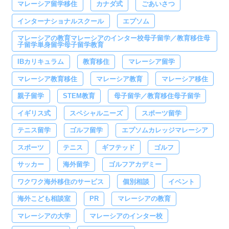
マレーシア留学移住
カナダ式
ごあいさつ
インターナショナルスクール
エプソム
マレーシアの教育マレーシアのインター校母子留学／教育移住母
子留学単身留学母子留学教育
IBカリキュラム
教育移住
マレーシア留学
マレーシア教育移住
マレーシア教育
マレーシア移住
親子留学
STEM教育
母子留学／教育移住母子留学
イギリス式
スペシャルニーズ
スポーツ留学
テニス留学
ゴルフ留学
エプソムカレッジマレーシア
スポーツ
テニス
ギフテッド
ゴルフ
サッカー
海外留学
ゴルフアカデミー
ワクワク海外移住のサービス
個別相談
イベント
海外こども相談室
PR
マレーシアの教育
マレーシアの大学
マレーシアのインター校