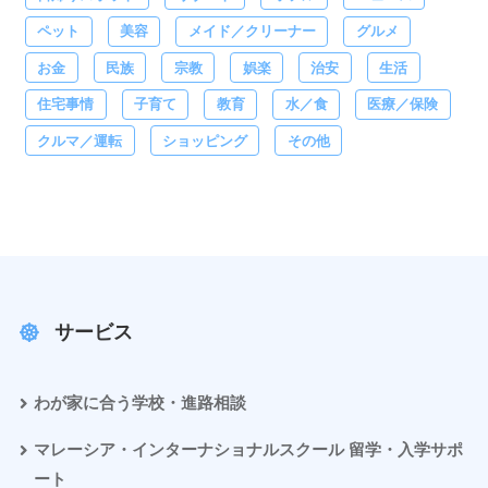
ペット
美容
メイド／クリーナー
グルメ
お金
民族
宗教
娯楽
治安
生活
住宅事情
子育て
教育
水／食
医療／保険
クルマ／運転
ショッピング
その他
サービス
わが家に合う学校・進路相談
マレーシア・インターナショナルスクール 留学・入学サポ
ート