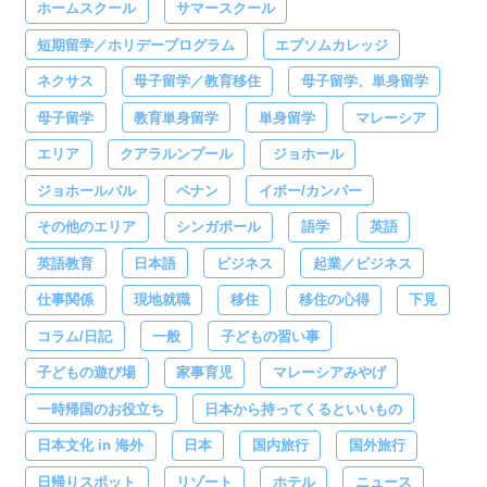
ホームスクール
サマースクール
短期留学／ホリデープログラム
エプソムカレッジ
ネクサス
母子留学／教育移住
母子留学、単身留学
母子留学
教育単身留学
単身留学
マレーシア
エリア
クアラルンプール
ジョホール
ジョホールバル
ペナン
イポー/カンパー
その他のエリア
シンガポール
語学
英語
英語教育
日本語
ビジネス
起業／ビジネス
仕事関係
現地就職
移住
移住の心得
下見
コラム/日記
一般
子どもの習い事
子どもの遊び場
家事育児
マレーシアみやげ
一時帰国のお役立ち
日本から持ってくるといいもの
日本文化 in 海外
日本
国内旅行
国外旅行
日帰りスポット
リゾート
ホテル
ニュース