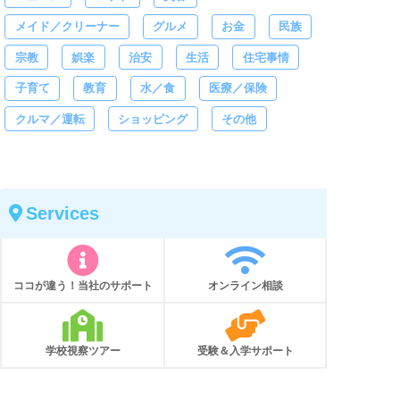
メイド／クリーナー
グルメ
お金
民族
宗教
娯楽
治安
生活
住宅事情
子育て
教育
水／食
医療／保険
クルマ／運転
ショッピング
その他
Services
ココが違う！当社のサポート
オンライン相談
学校視察ツアー
受験＆入学サポート