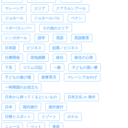
マレーシア
エリア
クアラルンプール
ジョホール
ジョホールバル
ペナン
イポー/カンパー
その他のエリア
シンガポール
語学
英語
英語教育
日本語
ビジネス
起業／ビジネス
仕事関係
現地就職
移住
移住の心得
下見
コラム/日記
一般
子どもの習い事
子どもの遊び場
家事育児
マレーシアみやげ
一時帰国のお役立ち
日本から持ってくるといいもの
日本文化 in 海外
日本
国内旅行
国外旅行
日帰りスポット
リゾート
ホテル
ニュース
ペット
美容