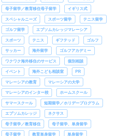
母子留学／教育移住母子留学
イギリス式
スペシャルニーズ
スポーツ留学
テニス留学
ゴルフ留学
エプソムカレッジマレーシア
スポーツ
テニス
ギフテッド
ゴルフ
サッカー
海外留学
ゴルフアカデミー
ワクワク海外移住のサービス
個別相談
イベント
海外こども相談室
PR
マレーシアの教育
マレーシアの大学
マレーシアのインター校
ホームスクール
サマースクール
短期留学／ホリデープログラム
エプソムカレッジ
ネクサス
母子留学／教育移住
母子留学、単身留学
母子留学
教育単身留学
単身留学