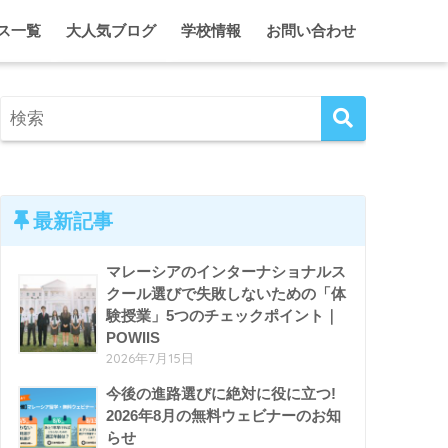
ス一覧
大人気ブログ
学校情報
お問い合わせ
に合う学校・進路オンライン相談
2代目ひとみのマレーシア情報局
クアラルンプール
シア・インターナショナルスクール 留学・入学サポート
2代目ひとみのガーディアン日記
ジョホール
ム単身留学 入学＆ガーディアンシップ
マレーシア・インター校ホリデーキャンプ
ペナン
マレーシア留学がとことんわかる！セミナー＆イベント
ホームスクール特集
クアラルンプール、ときどき東京。
エプソム特集
最新記事
マレーシアのインターナショナルス
クール選びで失敗しないための「体
験授業」5つのチェックポイント｜
POWIIS
2026年7月15日
今後の進路選びに絶対に役に立つ!
2026年8月の無料ウェビナーのお知
らせ