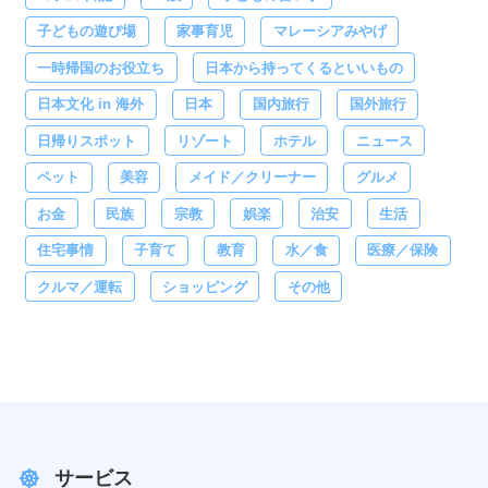
子どもの遊び場
家事育児
マレーシアみやげ
一時帰国のお役立ち
日本から持ってくるといいもの
日本文化 in 海外
日本
国内旅行
国外旅行
日帰りスポット
リゾート
ホテル
ニュース
ペット
美容
メイド／クリーナー
グルメ
お金
民族
宗教
娯楽
治安
生活
住宅事情
子育て
教育
水／食
医療／保険
クルマ／運転
ショッピング
その他
サービス