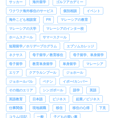
サッカー
海外留学
ゴルフアカデミー
ワクワク海外移住のサービス
個別相談
イベント
海外こども相談室
PR
マレーシアの教育
マレーシアの大学
マレーシアのインター校
ホームスクール
サマースクール
短期留学／ホリデープログラム
エプソムカレッジ
ネクサス
母子留学／教育移住
母子留学、単身留学
母子留学
教育単身留学
単身留学
マレーシア
エリア
クアラルンプール
ジョホール
ジョホールバル
ペナン
イポー/カンパー
その他のエリア
シンガポール
語学
英語
英語教育
日本語
ビジネス
起業／ビジネス
仕事関係
現地就職
移住
移住の心得
下見
コラム/日記
一般
子どもの習い事