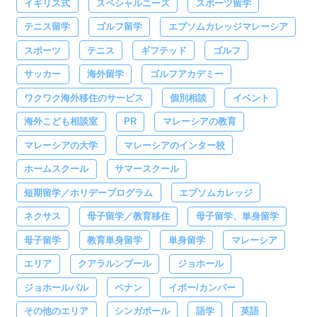
イギリス式
スペシャルニーズ
スポーツ留学
テニス留学
ゴルフ留学
エプソムカレッジマレーシア
スポーツ
テニス
ギフテッド
ゴルフ
サッカー
海外留学
ゴルフアカデミー
ワクワク海外移住のサービス
個別相談
イベント
海外こども相談室
PR
マレーシアの教育
マレーシアの大学
マレーシアのインター校
ホームスクール
サマースクール
短期留学／ホリデープログラム
エプソムカレッジ
ネクサス
母子留学／教育移住
母子留学、単身留学
母子留学
教育単身留学
単身留学
マレーシア
エリア
クアラルンプール
ジョホール
ジョホールバル
ペナン
イポー/カンパー
その他のエリア
シンガポール
語学
英語