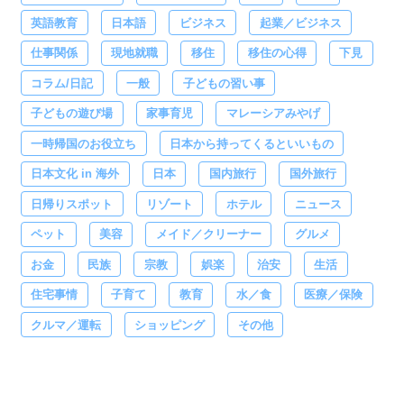
英語教育
日本語
ビジネス
起業／ビジネス
仕事関係
現地就職
移住
移住の心得
下見
コラム/日記
一般
子どもの習い事
子どもの遊び場
家事育児
マレーシアみやげ
一時帰国のお役立ち
日本から持ってくるといいもの
日本文化 in 海外
日本
国内旅行
国外旅行
日帰りスポット
リゾート
ホテル
ニュース
ペット
美容
メイド／クリーナー
グルメ
お金
民族
宗教
娯楽
治安
生活
住宅事情
子育て
教育
水／食
医療／保険
クルマ／運転
ショッピング
その他