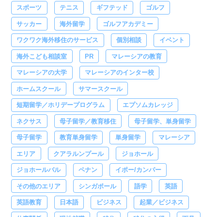
スポーツ
テニス
ギフテッド
ゴルフ
サッカー
海外留学
ゴルフアカデミー
ワクワク海外移住のサービス
個別相談
イベント
海外こども相談室
PR
マレーシアの教育
マレーシアの大学
マレーシアのインター校
ホームスクール
サマースクール
短期留学／ホリデープログラム
エプソムカレッジ
ネクサス
母子留学／教育移住
母子留学、単身留学
母子留学
教育単身留学
単身留学
マレーシア
エリア
クアラルンプール
ジョホール
ジョホールバル
ペナン
イポー/カンパー
その他のエリア
シンガポール
語学
英語
英語教育
日本語
ビジネス
起業／ビジネス