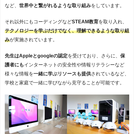
など、
世界中と繋がれるような取り組み
をしています。
それ以外にもコーディングなど
STEAM教育
を取り入れ、
テクノロジーを学ぶだけでなく、理解できるような取り組
み
が実施されています。
先生はAppleとgoogleの認定
を受けており、さらに、
保
護者にも
インターネットの安全性や情報リテラシーなど
様々な情報を
一緒に学ぶリソースも提供
されているなど、
学校と家庭で一緒に学びながら見守ることが可能です。