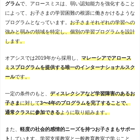
グラム
で、アロースミスは、弱い認知能力を強化すること
によって、お子さまの学習困難の根源に働きかけるような
プログラムとなっています。
お子さまそれぞれの学習への
強みと弱みの領域を特定し、個別の学習プログラムを設計
します。
オアシスでは2019年から採用し、
マレーシアでアロース
ミスプログラムを提供する唯一のインターナショナルスク
ール
です。
一定の条件のもと、
ディスレクシアなど学習障害のあるお
子さま
に対して
3〜4年のプログラムを完了することで、
通常クラスに参加できる
ように取り組みます。
また、
軽度の社会的感情的ニーズを持つお子さまもサポー
ト
しています。学習支援教室と一般教育教室で学ぶこと