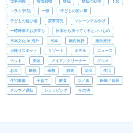
仕事関係
現地就職
移住
移住の心得
下見
コラム/日記
一般
子どもの習い事
子どもの遊び場
家事育児
マレーシアみやげ
一時帰国のお役立ち
日本から持ってくるといいもの
日本文化 in 海外
日本
国内旅行
国外旅行
日帰りスポット
リゾート
ホテル
ニュース
ペット
美容
メイド／クリーナー
グルメ
お金
民族
宗教
娯楽
治安
生活
住宅事情
子育て
教育
水／食
医療／保険
クルマ／運転
ショッピング
その他