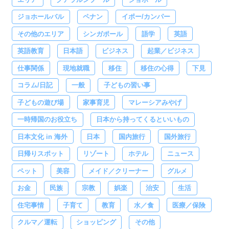
ジョホールバル
ペナン
イポー/カンパー
その他のエリア
シンガポール
語学
英語
英語教育
日本語
ビジネス
起業／ビジネス
仕事関係
現地就職
移住
移住の心得
下見
コラム/日記
一般
子どもの習い事
子どもの遊び場
家事育児
マレーシアみやげ
一時帰国のお役立ち
日本から持ってくるといいもの
日本文化 in 海外
日本
国内旅行
国外旅行
日帰りスポット
リゾート
ホテル
ニュース
ペット
美容
メイド／クリーナー
グルメ
お金
民族
宗教
娯楽
治安
生活
住宅事情
子育て
教育
水／食
医療／保険
クルマ／運転
ショッピング
その他