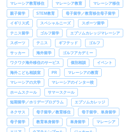
マレーシア教育移住
マレーシア教育
マレーシア移住
親子留学
STEM教育
母子留学／教育移住母子留学
イギリス式
スペシャルニーズ
スポーツ留学
テニス留学
ゴルフ留学
エプソムカレッジマレーシア
スポーツ
テニス
ギフテッド
ゴルフ
サッカー
海外留学
ゴルフアカデミー
ワクワク海外移住のサービス
個別相談
イベント
海外こども相談室
PR
マレーシアの教育
マレーシアの大学
マレーシアのインター校
ホームスクール
サマースクール
短期留学／ホリデープログラム
エプソムカレッジ
ネクサス
母子留学／教育移住
母子留学、単身留学
母子留学
教育単身留学
単身留学
マレーシア
エリア
クアラルンプール
ジョホール