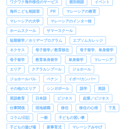
ワクワク海外移住のサービス
個別相談
イベント
海外こども相談室
PR
マレーシアの教育
マレーシアの大学
マレーシアのインター校
ホームスクール
サマースクール
短期留学／ホリデープログラム
エプソムカレッジ
ネクサス
母子留学／教育移住
母子留学、単身留学
母子留学
教育単身留学
単身留学
マレーシア
エリア
クアラルンプール
ジョホール
ジョホールバル
ペナン
イポー/カンパー
その他のエリア
シンガポール
語学
英語
英語教育
日本語
ビジネス
起業／ビジネス
仕事関係
現地就職
移住
移住の心得
下見
コラム/日記
一般
子どもの習い事
子どもの遊び場
家事育児
マレーシアみやげ