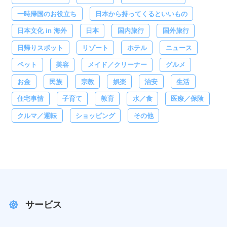
一時帰国のお役立ち
日本から持ってくるといいもの
日本文化 in 海外
日本
国内旅行
国外旅行
日帰りスポット
リゾート
ホテル
ニュース
ペット
美容
メイド／クリーナー
グルメ
お金
民族
宗教
娯楽
治安
生活
住宅事情
子育て
教育
水／食
医療／保険
クルマ／運転
ショッピング
その他
サービス