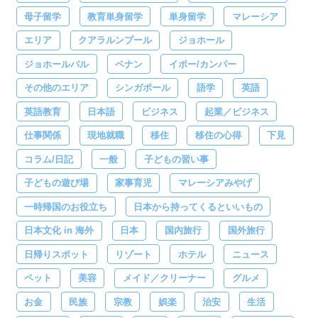
母子留学
教育単身留学
単身留学
マレーシア
エリア
クアラルンプール
ジョホール
ジョホールバル
ペナン
イポー/カンパー
その他のエリア
シンガポール
語学
英語
英語教育
日本語
ビジネス
起業／ビジネス
仕事関係
現地就職
移住
移住の心得
下見
コラム/日記
一般
子どもの習い事
子どもの遊び場
家事育児
マレーシアみやげ
一時帰国のお役立ち
日本から持ってくるといいもの
日本文化 in 海外
日本
国内旅行
国外旅行
日帰りスポット
リゾート
ホテル
ニュース
ペット
美容
メイド／クリーナー
グルメ
お金
民族
宗教
娯楽
治安
生活