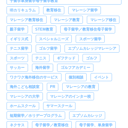
子留学単身留学母子留学教育
IBカリキュラム
教育移住
マレーシア留学
マレーシア教育移住
マレーシア教育
マレーシア移住
親子留学
STEM教育
母子留学／教育移住母子留学
イギリス式
スペシャルニーズ
スポーツ留学
テニス留学
ゴルフ留学
エプソムカレッジマレーシア
スポーツ
テニス
ギフテッド
ゴルフ
サッカー
海外留学
ゴルフアカデミー
ワクワク海外移住のサービス
個別相談
イベント
海外こども相談室
PR
マレーシアの教育
マレーシアの大学
マレーシアのインター校
ホームスクール
サマースクール
短期留学／ホリデープログラム
エプソムカレッジ
ネクサス
母子留学／教育移住
母子留学、単身留学