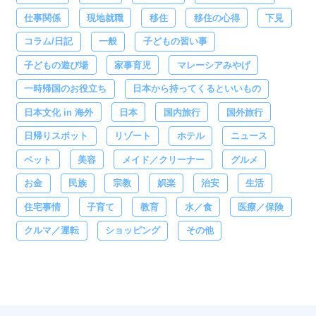
仕事関係
現地就職
移住
移住の心得
下見
コラム/日記
一般
子どもの習い事
子どもの遊び場
家事育児
マレーシアみやげ
一時帰国のお役立ち
日本から持ってくるといいもの
日本文化 in 海外
日本
国内旅行
国外旅行
日帰りスポット
リゾート
ホテル
ニュース
ペット
美容
メイド／クリーナー
グルメ
お金
民族
宗教
娯楽
治安
生活
住宅事情
子育て
教育
水／食
医療／保険
クルマ／運転
ショッピング
その他