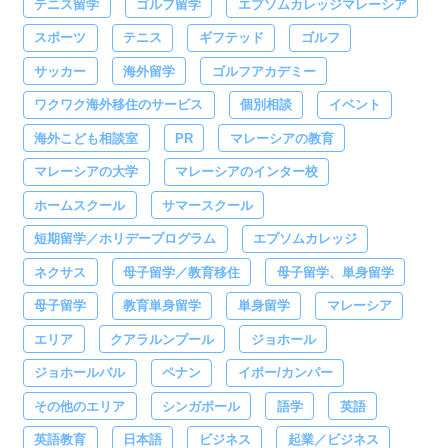
テニス留学
ゴルフ留学
エプソムカレッジマレーシア
スポーツ
テニス
ギフテッド
ゴルフ
サッカー
海外留学
ゴルフアカデミー
ワクワク海外移住のサービス
個別相談
イベント
海外こども相談室
PR
マレーシアの教育
マレーシアの大学
マレーシアのインター校
ホームスクール
サマースクール
短期留学／ホリデープログラム
エプソムカレッジ
ネクサス
母子留学／教育移住
母子留学、単身留学
母子留学
教育単身留学
単身留学
マレーシア
エリア
クアラルンプール
ジョホール
ジョホールバル
ペナン
イポー/カンパー
その他のエリア
シンガポール
語学
英語
英語教育
日本語
ビジネス
起業／ビジネス