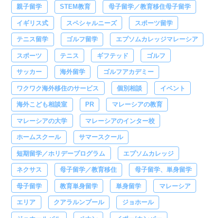
親子留学
STEM教育
母子留学／教育移住母子留学
イギリス式
スペシャルニーズ
スポーツ留学
テニス留学
ゴルフ留学
エプソムカレッジマレーシア
スポーツ
テニス
ギフテッド
ゴルフ
サッカー
海外留学
ゴルフアカデミー
ワクワク海外移住のサービス
個別相談
イベント
海外こども相談室
PR
マレーシアの教育
マレーシアの大学
マレーシアのインター校
ホームスクール
サマースクール
短期留学／ホリデープログラム
エプソムカレッジ
ネクサス
母子留学／教育移住
母子留学、単身留学
母子留学
教育単身留学
単身留学
マレーシア
エリア
クアラルンプール
ジョホール