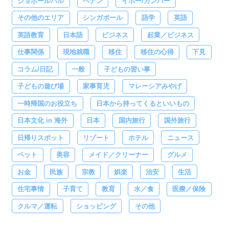
ジョホールバル
ペナン
イポー/カンパー
その他のエリア
シンガポール
語学
英語
英語教育
日本語
ビジネス
起業／ビジネス
仕事関係
現地就職
移住
移住の心得
下見
コラム/日記
一般
子どもの習い事
子どもの遊び場
家事育児
マレーシアみやげ
一時帰国のお役立ち
日本から持ってくるといいもの
日本文化 in 海外
日本
国内旅行
国外旅行
日帰りスポット
リゾート
ホテル
ニュース
ペット
美容
メイド／クリーナー
グルメ
お金
民族
宗教
娯楽
治安
生活
住宅事情
子育て
教育
水／食
医療／保険
クルマ／運転
ショッピング
その他