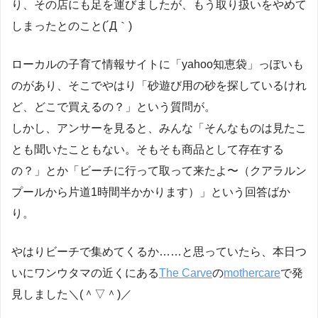
り、その店にも足を運びましたが、もう取り扱いをやめて
しまったとのこと(´Д｀)
ローカルの子育て情報サイトに「yahoo知恵袋」っぽいも
のがあり、そこでやはり「砂遊び用の砂を探しているけれ
ど、どこで買えるの？」という質問が。
しかし、アンサーを見ると、みんな「そんなものは見たこ
とも聞いたこともない。そもそも商品として存在する
の？」とか「ビーチに行って取って来たよ〜（クアラルン
プールから片道1時間半かかります）」という回答ばか
り。
やはりビーチで集めてくるか……と思っていたら、本日つ
いにワンウタマの近くにある
The Carve
の
mothercare
で発
見しました＼(＾▽＾)／