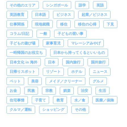
その他のエリア
シンガポール
語学
英語
英語教育
日本語
ビジネス
起業／ビジネス
仕事関係
現地就職
移住
移住の心得
下見
コラム/日記
一般
子どもの習い事
子どもの遊び場
家事育児
マレーシアみやげ
一時帰国のお役立ち
日本から持ってくるといいもの
日本文化 in 海外
日本
国内旅行
国外旅行
日帰りスポット
リゾート
ホテル
ニュース
ペット
美容
メイド／クリーナー
グルメ
お金
民族
宗教
娯楽
治安
生活
住宅事情
子育て
教育
水／食
医療／保険
クルマ／運転
ショッピング
その他