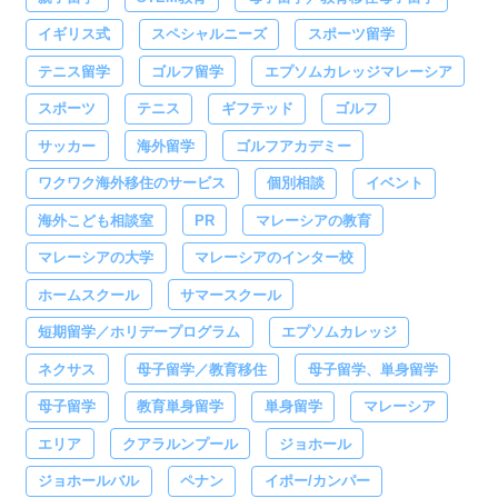
イギリス式
スペシャルニーズ
スポーツ留学
テニス留学
ゴルフ留学
エプソムカレッジマレーシア
スポーツ
テニス
ギフテッド
ゴルフ
サッカー
海外留学
ゴルフアカデミー
ワクワク海外移住のサービス
個別相談
イベント
海外こども相談室
PR
マレーシアの教育
マレーシアの大学
マレーシアのインター校
ホームスクール
サマースクール
短期留学／ホリデープログラム
エプソムカレッジ
ネクサス
母子留学／教育移住
母子留学、単身留学
母子留学
教育単身留学
単身留学
マレーシア
エリア
クアラルンプール
ジョホール
ジョホールバル
ペナン
イポー/カンパー