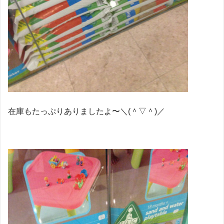
在庫もたっぷりありましたよ〜＼(＾▽＾)／