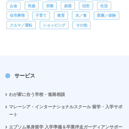
お金
民族
宗教
娯楽
治安
生活
住宅事情
子育て
教育
水／食
医療／保険
クルマ／運転
ショッピング
その他
サービス
わが家に合う学校・進路相談
マレーシア・インターナショナルスクール 留学・入学サポ
ート
エプソム単身留学 入学準備＆卒業伴走ガーディアンサポー