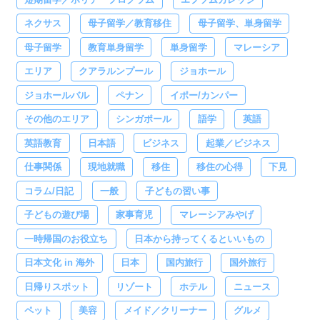
ネクサス
母子留学／教育移住
母子留学、単身留学
母子留学
教育単身留学
単身留学
マレーシア
エリア
クアラルンプール
ジョホール
ジョホールバル
ペナン
イポー/カンパー
その他のエリア
シンガポール
語学
英語
英語教育
日本語
ビジネス
起業／ビジネス
仕事関係
現地就職
移住
移住の心得
下見
コラム/日記
一般
子どもの習い事
子どもの遊び場
家事育児
マレーシアみやげ
一時帰国のお役立ち
日本から持ってくるといいもの
日本文化 in 海外
日本
国内旅行
国外旅行
日帰りスポット
リゾート
ホテル
ニュース
ペット
美容
メイド／クリーナー
グルメ