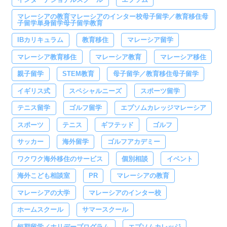
マレーシアの教育マレーシアのインター校母子留学／教育移住母
子留学単身留学母子留学教育
IBカリキュラム
教育移住
マレーシア留学
マレーシア教育移住
マレーシア教育
マレーシア移住
親子留学
STEM教育
母子留学／教育移住母子留学
イギリス式
スペシャルニーズ
スポーツ留学
テニス留学
ゴルフ留学
エプソムカレッジマレーシア
スポーツ
テニス
ギフテッド
ゴルフ
サッカー
海外留学
ゴルフアカデミー
ワクワク海外移住のサービス
個別相談
イベント
海外こども相談室
PR
マレーシアの教育
マレーシアの大学
マレーシアのインター校
ホームスクール
サマースクール
短期留学／ホリデープログラム
エプソムカレッジ