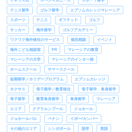
イギリス式
スペシャルニーズ
スポーツ留学
テニス留学
ゴルフ留学
エプソムカレッジマレーシア
スポーツ
テニス
ギフテッド
ゴルフ
サッカー
海外留学
ゴルフアカデミー
ワクワク海外移住のサービス
個別相談
イベント
海外こども相談室
PR
マレーシアの教育
マレーシアの大学
マレーシアのインター校
ホームスクール
サマースクール
短期留学／ホリデープログラム
エプソムカレッジ
ネクサス
母子留学／教育移住
母子留学、単身留学
母子留学
教育単身留学
単身留学
マレーシア
エリア
クアラルンプール
ジョホール
ジョホールバル
ペナン
イポー/カンパー
その他のエリア
シンガポール
語学
英語