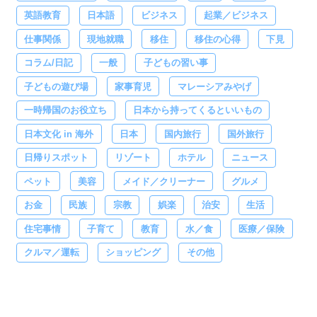
英語教育
日本語
ビジネス
起業／ビジネス
仕事関係
現地就職
移住
移住の心得
下見
コラム/日記
一般
子どもの習い事
子どもの遊び場
家事育児
マレーシアみやげ
一時帰国のお役立ち
日本から持ってくるといいもの
日本文化 in 海外
日本
国内旅行
国外旅行
日帰りスポット
リゾート
ホテル
ニュース
ペット
美容
メイド／クリーナー
グルメ
お金
民族
宗教
娯楽
治安
生活
住宅事情
子育て
教育
水／食
医療／保険
クルマ／運転
ショッピング
その他