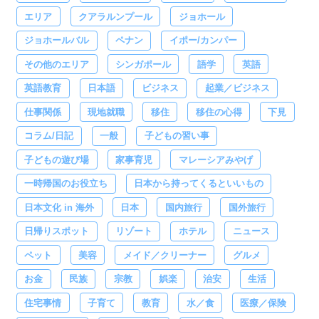
エリア
クアラルンプール
ジョホール
ジョホールバル
ペナン
イポー/カンパー
その他のエリア
シンガポール
語学
英語
英語教育
日本語
ビジネス
起業／ビジネス
仕事関係
現地就職
移住
移住の心得
下見
コラム/日記
一般
子どもの習い事
子どもの遊び場
家事育児
マレーシアみやげ
一時帰国のお役立ち
日本から持ってくるといいもの
日本文化 in 海外
日本
国内旅行
国外旅行
日帰りスポット
リゾート
ホテル
ニュース
ペット
美容
メイド／クリーナー
グルメ
お金
民族
宗教
娯楽
治安
生活
住宅事情
子育て
教育
水／食
医療／保険