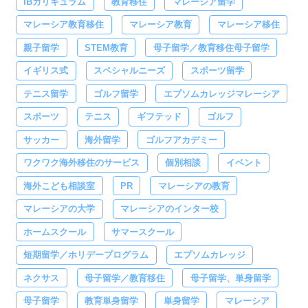
IBカリキュラム
教育移住
マレーシア留学
マレーシア教育移住
マレーシア教育
マレーシア移住
親子留学
STEM教育
母子留学／教育移住母子留学
イギリス式
スペシャルニーズ
スポーツ留学
テニス留学
ゴルフ留学
エプソムカレッジマレーシア
スポーツ
テニス
ギフテッド
ゴルフ
サッカー
海外留学
ゴルフアカデミー
ワクワク海外移住のサービス
個別相談
イベント
海外こども相談室
PR
マレーシアの教育
マレーシアの大学
マレーシアのインター校
ホームスクール
サマースクール
短期留学／ホリデープログラム
エプソムカレッジ
ネクサス
母子留学／教育移住
母子留学、単身留学
母子留学
教育単身留学
単身留学
マレーシア