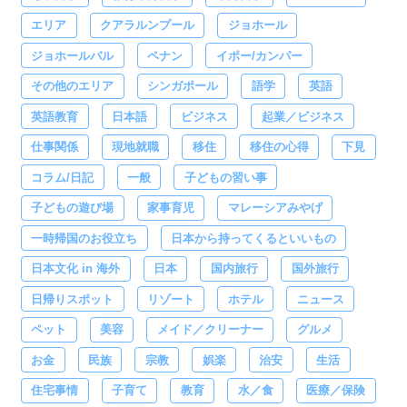
エリア
クアラルンプール
ジョホール
ジョホールバル
ペナン
イポー/カンパー
その他のエリア
シンガポール
語学
英語
英語教育
日本語
ビジネス
起業／ビジネス
仕事関係
現地就職
移住
移住の心得
下見
コラム/日記
一般
子どもの習い事
子どもの遊び場
家事育児
マレーシアみやげ
一時帰国のお役立ち
日本から持ってくるといいもの
日本文化 in 海外
日本
国内旅行
国外旅行
日帰りスポット
リゾート
ホテル
ニュース
ペット
美容
メイド／クリーナー
グルメ
お金
民族
宗教
娯楽
治安
生活
住宅事情
子育て
教育
水／食
医療／保険