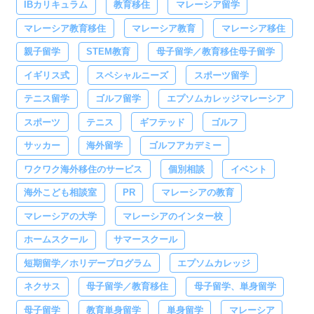
IBカリキュラム
教育移住
マレーシア留学
マレーシア教育移住
マレーシア教育
マレーシア移住
親子留学
STEM教育
母子留学／教育移住母子留学
イギリス式
スペシャルニーズ
スポーツ留学
テニス留学
ゴルフ留学
エプソムカレッジマレーシア
スポーツ
テニス
ギフテッド
ゴルフ
サッカー
海外留学
ゴルフアカデミー
ワクワク海外移住のサービス
個別相談
イベント
海外こども相談室
PR
マレーシアの教育
マレーシアの大学
マレーシアのインター校
ホームスクール
サマースクール
短期留学／ホリデープログラム
エプソムカレッジ
ネクサス
母子留学／教育移住
母子留学、単身留学
母子留学
教育単身留学
単身留学
マレーシア