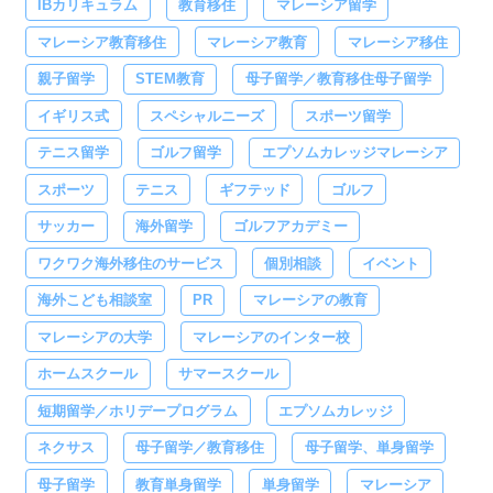
IBカリキュラム
教育移住
マレーシア留学
マレーシア教育移住
マレーシア教育
マレーシア移住
親子留学
STEM教育
母子留学／教育移住母子留学
イギリス式
スペシャルニーズ
スポーツ留学
テニス留学
ゴルフ留学
エプソムカレッジマレーシア
スポーツ
テニス
ギフテッド
ゴルフ
サッカー
海外留学
ゴルフアカデミー
ワクワク海外移住のサービス
個別相談
イベント
海外こども相談室
PR
マレーシアの教育
マレーシアの大学
マレーシアのインター校
ホームスクール
サマースクール
短期留学／ホリデープログラム
エプソムカレッジ
ネクサス
母子留学／教育移住
母子留学、単身留学
母子留学
教育単身留学
単身留学
マレーシア