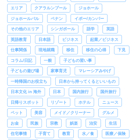
エリア
クアラルンプール
ジョホール
ジョホールバル
ペナン
イポー/カンパー
その他のエリア
シンガポール
語学
英語
英語教育
日本語
ビジネス
起業／ビジネス
仕事関係
現地就職
移住
移住の心得
下見
コラム/日記
一般
子どもの習い事
子どもの遊び場
家事育児
マレーシアみやげ
一時帰国のお役立ち
日本から持ってくるといいもの
日本文化 in 海外
日本
国内旅行
国外旅行
日帰りスポット
リゾート
ホテル
ニュース
ペット
美容
メイド／クリーナー
グルメ
お金
民族
宗教
娯楽
治安
生活
住宅事情
子育て
教育
水／食
医療／保険