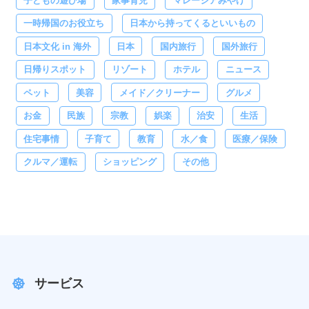
子どもの遊び場
家事育児
マレーシアみやげ
一時帰国のお役立ち
日本から持ってくるといいもの
日本文化 in 海外
日本
国内旅行
国外旅行
日帰りスポット
リゾート
ホテル
ニュース
ペット
美容
メイド／クリーナー
グルメ
お金
民族
宗教
娯楽
治安
生活
住宅事情
子育て
教育
水／食
医療／保険
クルマ／運転
ショッピング
その他
サービス