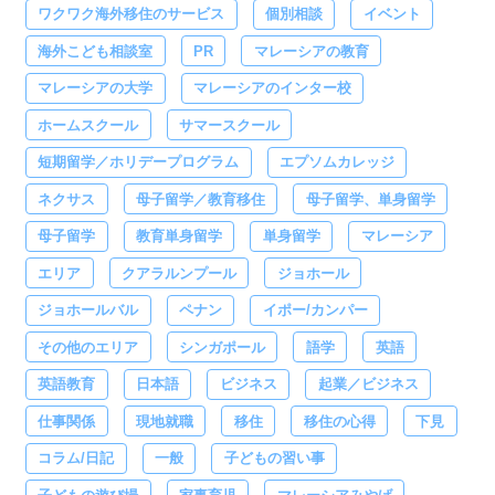
ワクワク海外移住のサービス
個別相談
イベント
海外こども相談室
PR
マレーシアの教育
マレーシアの大学
マレーシアのインター校
ホームスクール
サマースクール
短期留学／ホリデープログラム
エプソムカレッジ
ネクサス
母子留学／教育移住
母子留学、単身留学
母子留学
教育単身留学
単身留学
マレーシア
エリア
クアラルンプール
ジョホール
ジョホールバル
ペナン
イポー/カンパー
その他のエリア
シンガポール
語学
英語
英語教育
日本語
ビジネス
起業／ビジネス
仕事関係
現地就職
移住
移住の心得
下見
コラム/日記
一般
子どもの習い事