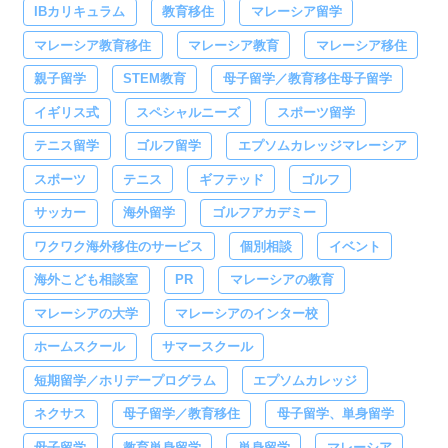
IBカリキュラム
教育移住
マレーシア留学
マレーシア教育移住
マレーシア教育
マレーシア移住
親子留学
STEM教育
母子留学／教育移住母子留学
イギリス式
スペシャルニーズ
スポーツ留学
テニス留学
ゴルフ留学
エプソムカレッジマレーシア
スポーツ
テニス
ギフテッド
ゴルフ
サッカー
海外留学
ゴルフアカデミー
ワクワク海外移住のサービス
個別相談
イベント
海外こども相談室
PR
マレーシアの教育
マレーシアの大学
マレーシアのインター校
ホームスクール
サマースクール
短期留学／ホリデープログラム
エプソムカレッジ
ネクサス
母子留学／教育移住
母子留学、単身留学
母子留学
教育単身留学
単身留学
マレーシア