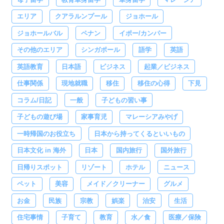
エリア
クアラルンプール
ジョホール
ジョホールバル
ペナン
イポー/カンパー
その他のエリア
シンガポール
語学
英語
英語教育
日本語
ビジネス
起業／ビジネス
仕事関係
現地就職
移住
移住の心得
下見
コラム/日記
一般
子どもの習い事
子どもの遊び場
家事育児
マレーシアみやげ
一時帰国のお役立ち
日本から持ってくるといいもの
日本文化 in 海外
日本
国内旅行
国外旅行
日帰りスポット
リゾート
ホテル
ニュース
ペット
美容
メイド／クリーナー
グルメ
お金
民族
宗教
娯楽
治安
生活
住宅事情
子育て
教育
水／食
医療／保険