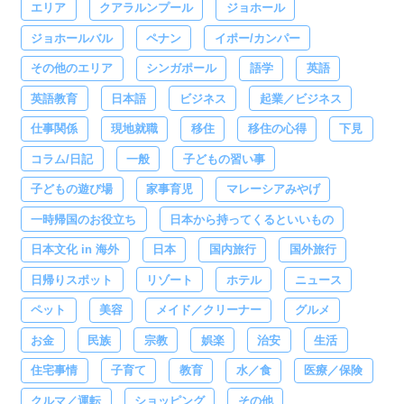
エリア
クアラルンプール
ジョホール
ジョホールバル
ペナン
イポー/カンパー
その他のエリア
シンガポール
語学
英語
英語教育
日本語
ビジネス
起業／ビジネス
仕事関係
現地就職
移住
移住の心得
下見
コラム/日記
一般
子どもの習い事
子どもの遊び場
家事育児
マレーシアみやげ
一時帰国のお役立ち
日本から持ってくるといいもの
日本文化 in 海外
日本
国内旅行
国外旅行
日帰りスポット
リゾート
ホテル
ニュース
ペット
美容
メイド／クリーナー
グルメ
お金
民族
宗教
娯楽
治安
生活
住宅事情
子育て
教育
水／食
医療／保険
クルマ／運転
ショッピング
その他