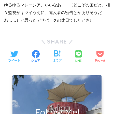
ゆるゆるマレーシア、いいなあ……（どこぞの国だと、相
互監視がキツイうえに、違反者の密告とかありそうだ
わ……）と思ったデサパークの休日でしたとさ♪
SHARE
LINE
ツイート
シェア
はてブ
Pocket
Follow Me!