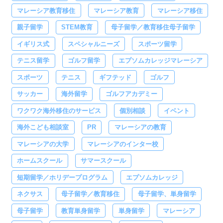
マレーシア教育移住
マレーシア教育
マレーシア移住
親子留学
STEM教育
母子留学／教育移住母子留学
イギリス式
スペシャルニーズ
スポーツ留学
テニス留学
ゴルフ留学
エプソムカレッジマレーシア
スポーツ
テニス
ギフテッド
ゴルフ
サッカー
海外留学
ゴルフアカデミー
ワクワク海外移住のサービス
個別相談
イベント
海外こども相談室
PR
マレーシアの教育
マレーシアの大学
マレーシアのインター校
ホームスクール
サマースクール
短期留学／ホリデープログラム
エプソムカレッジ
ネクサス
母子留学／教育移住
母子留学、単身留学
母子留学
教育単身留学
単身留学
マレーシア