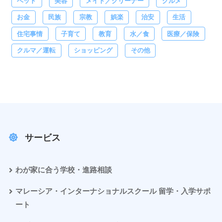
ペット
美容
メイド／クリーナー
グルメ
お金
民族
宗教
娯楽
治安
生活
住宅事情
子育て
教育
水／食
医療／保険
クルマ／運転
ショッピング
その他
サービス
わが家に合う学校・進路相談
マレーシア・インターナショナルスクール 留学・入学サポ
ート