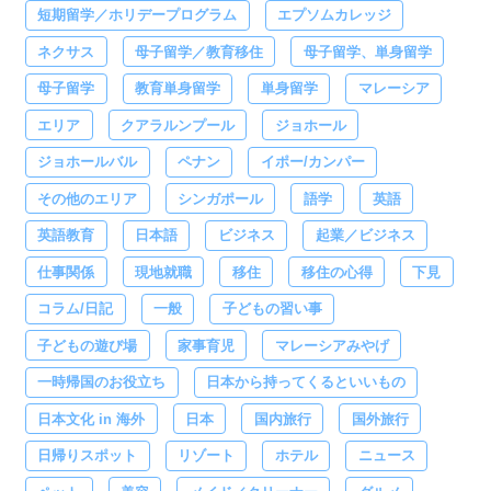
短期留学／ホリデープログラム
エプソムカレッジ
ネクサス
母子留学／教育移住
母子留学、単身留学
母子留学
教育単身留学
単身留学
マレーシア
エリア
クアラルンプール
ジョホール
ジョホールバル
ペナン
イポー/カンパー
その他のエリア
シンガポール
語学
英語
英語教育
日本語
ビジネス
起業／ビジネス
仕事関係
現地就職
移住
移住の心得
下見
コラム/日記
一般
子どもの習い事
子どもの遊び場
家事育児
マレーシアみやげ
一時帰国のお役立ち
日本から持ってくるといいもの
日本文化 in 海外
日本
国内旅行
国外旅行
日帰りスポット
リゾート
ホテル
ニュース