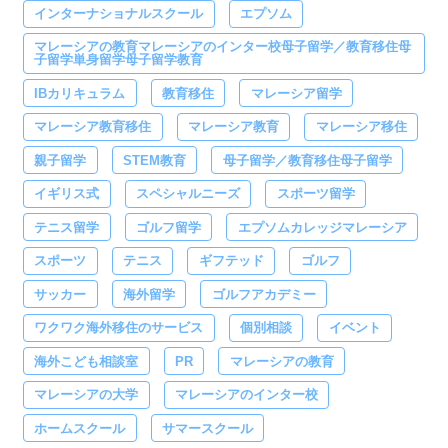
インターナショナルスクール
エプソム
マレーシアの教育マレーシアのインター校母子留学／教育移住母
子留学単身留学母子留学教育
IBカリキュラム
教育移住
マレーシア留学
マレーシア教育移住
マレーシア教育
マレーシア移住
親子留学
STEM教育
母子留学／教育移住母子留学
イギリス式
スペシャルニーズ
スポーツ留学
テニス留学
ゴルフ留学
エプソムカレッジマレーシア
スポーツ
テニス
ギフテッド
ゴルフ
サッカー
海外留学
ゴルフアカデミー
ワクワク海外移住のサービス
個別相談
イベント
海外こども相談室
PR
マレーシアの教育
マレーシアの大学
マレーシアのインター校
ホームスクール
サマースクール