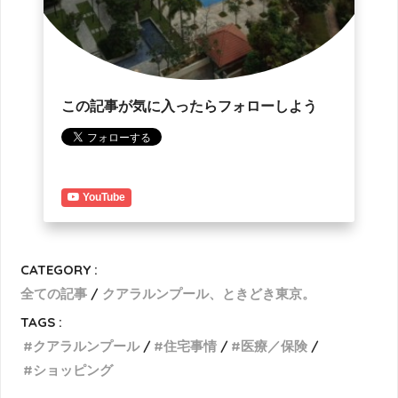
この記事が気に入ったらフォローしよう
YouTube
CATEGORY :
全ての記事
クアラルンプール、ときどき東京。
TAGS :
クアラルンプール
住宅事情
医療／保険
ショッピング