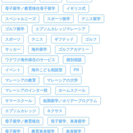
母子留学／教育移住母子留学
イギリス式
スペシャルニーズ
スポーツ留学
テニス留学
ゴルフ留学
エプソムカレッジマレーシア
スポーツ
テニス
ギフテッド
ゴルフ
サッカー
海外留学
ゴルフアカデミー
ワクワク海外移住のサービス
個別相談
イベント
海外こども相談室
PR
マレーシアの教育
マレーシアの大学
マレーシアのインター校
ホームスクール
サマースクール
短期留学／ホリデープログラム
エプソムカレッジ
ネクサス
母子留学／教育移住
母子留学、単身留学
母子留学
教育単身留学
単身留学