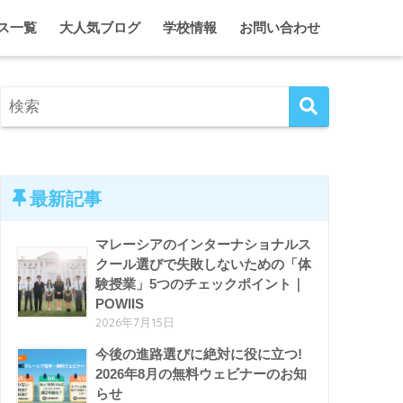
ス一覧
大人気ブログ
学校情報
お問い合わせ
に合う学校・進路オンライン相談
2代目ひとみのマレーシア情報局
クアラルンプール
シア・インターナショナルスクール 留学・入学サポート
2代目ひとみのガーディアン日記
ジョホール
ム単身留学 入学＆ガーディアンシップ
マレーシア・インター校ホリデーキャンプ
ペナン
マレーシア留学がとことんわかる！セミナー＆イベント
ホームスクール特集
クアラルンプール、ときどき東京。
エプソム特集
最新記事
マレーシアのインターナショナルス
クール選びで失敗しないための「体
験授業」5つのチェックポイント｜
POWIIS
2026年7月15日
今後の進路選びに絶対に役に立つ!
2026年8月の無料ウェビナーのお知
らせ