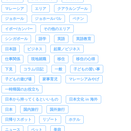
マレーシア
エリア
クアラルンプール
ジョホール
ジョホールバル
ペナン
イポー/カンパー
その他のエリア
シンガポール
語学
英語
英語教育
日本語
ビジネス
起業／ビジネス
仕事関係
現地就職
移住
移住の心得
下見
コラム/日記
一般
子どもの習い事
子どもの遊び場
家事育児
マレーシアみやげ
一時帰国のお役立ち
日本から持ってくるといいもの
日本文化 in 海外
日本
国内旅行
国外旅行
日帰りスポット
リゾート
ホテル
ニュース
ペット
美容