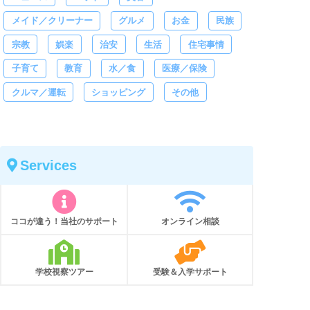
メイド／クリーナー
グルメ
お金
民族
宗教
娯楽
治安
生活
住宅事情
子育て
教育
水／食
医療／保険
クルマ／運転
ショッピング
その他
Services
ココが違う！当社のサポート
オンライン相談
学校視察ツアー
受験＆入学サポート