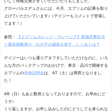
いして情報交換させていただいたりもしました。
グローバルエデュさんには、今月、エプソムの記事を取り
上げていただいています♪（デイジーもコメントで登場し
てます！）
参照：
【エプソムカレッジ・マレーシア】英国式寮生活
と最先端教育が「わが子の成長を促す」しくみとは？
デイジーはいつも通りアタフタしていただけなのに、いろ
んな方のバックアップのおかげで、東京・品川で開催する
エプソムの
学校説明会
は、4/7（土）は満席となりまし
た！
4/8（日）もあと数席となっておりますので、お早めにど
うぞ♪
くり返しますが、お申し込みしたのにどうしても来られな