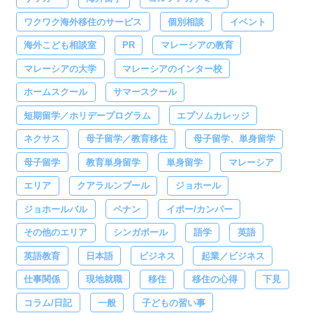
ワクワク海外移住のサービス
個別相談
イベント
海外こども相談室
PR
マレーシアの教育
マレーシアの大学
マレーシアのインター校
ホームスクール
サマースクール
短期留学／ホリデープログラム
エプソムカレッジ
ネクサス
母子留学／教育移住
母子留学、単身留学
母子留学
教育単身留学
単身留学
マレーシア
エリア
クアラルンプール
ジョホール
ジョホールバル
ペナン
イポー/カンパー
その他のエリア
シンガポール
語学
英語
英語教育
日本語
ビジネス
起業／ビジネス
仕事関係
現地就職
移住
移住の心得
下見
コラム/日記
一般
子どもの習い事