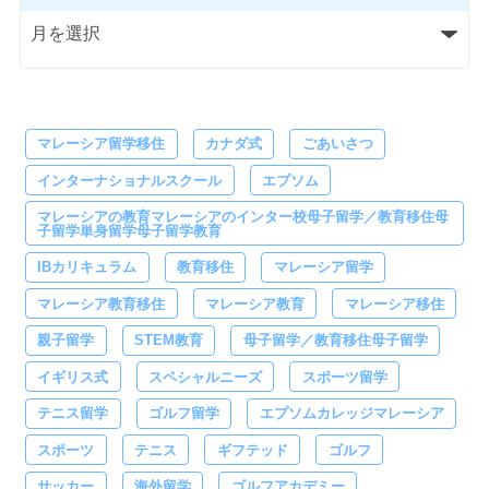
マレーシア留学移住
カナダ式
ごあいさつ
インターナショナルスクール
エプソム
マレーシアの教育マレーシアのインター校母子留学／教育移住母
子留学単身留学母子留学教育
IBカリキュラム
教育移住
マレーシア留学
マレーシア教育移住
マレーシア教育
マレーシア移住
親子留学
STEM教育
母子留学／教育移住母子留学
イギリス式
スペシャルニーズ
スポーツ留学
テニス留学
ゴルフ留学
エプソムカレッジマレーシア
スポーツ
テニス
ギフテッド
ゴルフ
サッカー
海外留学
ゴルフアカデミー