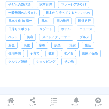
子どもの遊び場
家事育児
マレーシアみやげ
一時帰国のお役立ち
日本から持ってくるといいもの
日本文化 in 海外
日本
国内旅行
国外旅行
日帰りスポット
リゾート
ホテル
ニュース
ペット
美容
メイド／クリーナー
グルメ
お金
民族
宗教
娯楽
治安
生活
住宅事情
子育て
教育
水／食
医療／保険
クルマ／運転
ショッピング
その他
サービス
ホーム
シェア
メニュー
フォロー
トップ