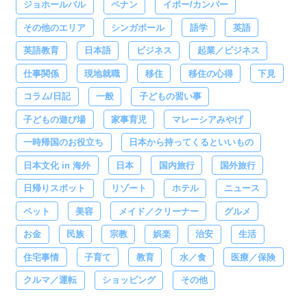
ジョホールバル
ペナン
イポー/カンパー
その他のエリア
シンガポール
語学
英語
英語教育
日本語
ビジネス
起業／ビジネス
仕事関係
現地就職
移住
移住の心得
下見
コラム/日記
一般
子どもの習い事
子どもの遊び場
家事育児
マレーシアみやげ
一時帰国のお役立ち
日本から持ってくるといいもの
日本文化 in 海外
日本
国内旅行
国外旅行
日帰りスポット
リゾート
ホテル
ニュース
ペット
美容
メイド／クリーナー
グルメ
お金
民族
宗教
娯楽
治安
生活
住宅事情
子育て
教育
水／食
医療／保険
クルマ／運転
ショッピング
その他