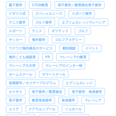
親子留学
STEM教育
母子留学／教育移住母子留学
イギリス式
スペシャルニーズ
スポーツ留学
テニス留学
ゴルフ留学
エプソムカレッジマレーシア
スポーツ
テニス
ギフテッド
ゴルフ
サッカー
海外留学
ゴルフアカデミー
ワクワク海外移住のサービス
個別相談
イベント
海外こども相談室
PR
マレーシアの教育
マレーシアの大学
マレーシアのインター校
ホームスクール
サマースクール
短期留学／ホリデープログラム
エプソムカレッジ
ネクサス
母子留学／教育移住
母子留学、単身留学
母子留学
教育単身留学
単身留学
マレーシア
エリア
クアラルンプール
ジョホール