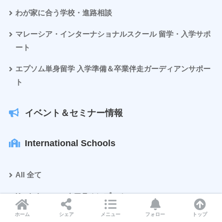
わが家に合う学校・進路相談
マレーシア・インターナショナルスクール 留学・入学サポ
ート
エプソム単身留学 入学準備＆卒業伴走ガーディアンサポー
ト
イベント＆セミナー情報
International Schools
All 全て
Kuala Lumpur クアラルンプール
ホーム
シェア
メニュー
フォロー
トップ
Johor Baru ジョホールバル