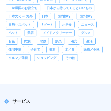
一時帰国のお役立ち
日本から持ってくるといいもの
日本文化 in 海外
日本
国内旅行
国外旅行
日帰りスポット
リゾート
ホテル
ニュース
ペット
美容
メイド／クリーナー
グルメ
お金
民族
宗教
娯楽
治安
生活
住宅事情
子育て
教育
水／食
医療／保険
クルマ／運転
ショッピング
その他
サービス