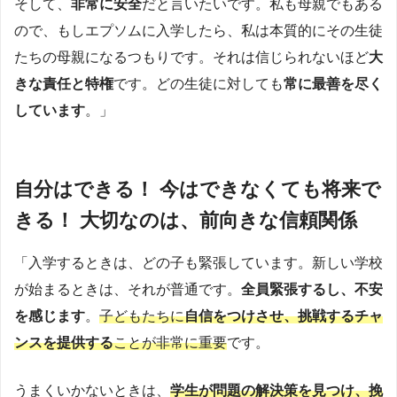
そして、
非常に安全
だと言いたいです。私も母親でもある
ので、もしエプソムに入学したら、私は本質的にその生徒
たちの母親になるつもりです。それは信じられないほど
大
きな責任と特権
です。どの生徒に対しても
常に最善を尽く
しています
。」
自分はできる！ 今はできなくても将来で
きる！ 大切なのは、前向きな信頼関係
「入学するときは、どの子も緊張しています。新しい学校
が始まるときは、それが普通です。
全員緊張するし、不安
を感じます
。
子どもたちに
自信をつけさせ、挑戦するチャ
ンスを提供する
ことが非常に重要
です。
うまくいかないときは、
学生が問題の解決策を見つけ、挽