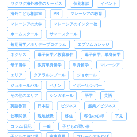
ワクワク海外移住のサービス
個別相談
イベント
海外こども相談室
PR
マレーシアの教育
マレーシアの大学
マレーシアのインター校
ホームスクール
サマースクール
短期留学／ホリデープログラム
エプソムカレッジ
ネクサス
母子留学／教育移住
母子留学、単身留学
母子留学
教育単身留学
単身留学
マレーシア
エリア
クアラルンプール
ジョホール
ジョホールバル
ペナン
イポー/カンパー
その他のエリア
シンガポール
語学
英語
英語教育
日本語
ビジネス
起業／ビジネス
仕事関係
現地就職
移住
移住の心得
下見
コラム/日記
一般
子どもの習い事
子どもの遊び場
家事育児
マレーシアみやげ