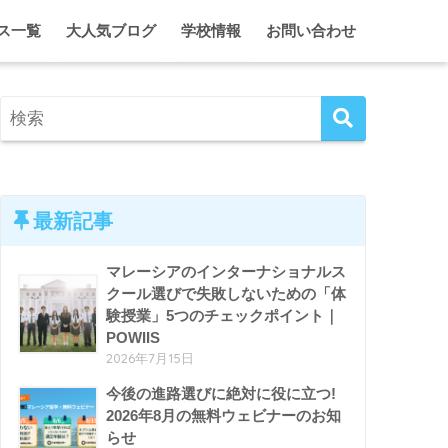
ス一覧
大人気ブログ
学校情報
お問い合わせ
に合う学校・進路オンライン相談
2代目ひとみのマレーシア情報局
クアラルンプール
シア・インターナショナルスクール 留学・入学サポート
2代目ひとみのガーディアン日記
ジョホール
ム単身留学 入学＆ガーディアンシップ
マレーシア・インター校ホリデーキャンプ
ペナン
マレーシア留学がとことんわかる！セミナー＆イベント
ホームスクール特集
クアラルンプール、ときどき東京。
エプソム特集
最新記事
マレーシアのインターナショナルス
クール選びで失敗しないための「体
験授業」5つのチェックポイント｜
POWIIS
2026年7月15日
今後の進路選びに絶対に役に立つ!
2026年8月の無料ウェビナーのお知
らせ