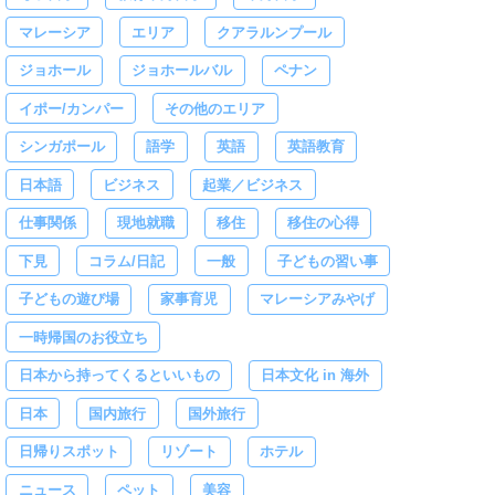
マレーシア
エリア
クアラルンプール
ジョホール
ジョホールバル
ペナン
イポー/カンパー
その他のエリア
シンガポール
語学
英語
英語教育
日本語
ビジネス
起業／ビジネス
仕事関係
現地就職
移住
移住の心得
下見
コラム/日記
一般
子どもの習い事
子どもの遊び場
家事育児
マレーシアみやげ
一時帰国のお役立ち
日本から持ってくるといいもの
日本文化 in 海外
日本
国内旅行
国外旅行
日帰りスポット
リゾート
ホテル
ニュース
ペット
美容