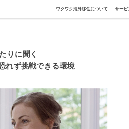
ワクワク海外移住について
サービ
わが家
マレー
エプソ
たりに聞く
恐れず挑戦できる環境