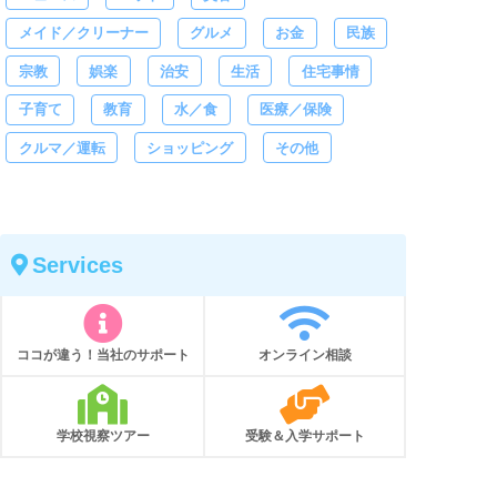
メイド／クリーナー
グルメ
お金
民族
宗教
娯楽
治安
生活
住宅事情
子育て
教育
水／食
医療／保険
クルマ／運転
ショッピング
その他
Services
ココが違う！当社のサポート
オンライン相談
学校視察ツアー
受験＆入学サポート