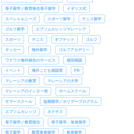
母子留学／教育移住母子留学
イギリス式
スペシャルニーズ
スポーツ留学
テニス留学
ゴルフ留学
エプソムカレッジマレーシア
スポーツ
テニス
ギフテッド
ゴルフ
サッカー
海外留学
ゴルフアカデミー
ワクワク海外移住のサービス
個別相談
イベント
海外こども相談室
PR
マレーシアの教育
マレーシアの大学
マレーシアのインター校
ホームスクール
サマースクール
短期留学／ホリデープログラム
エプソムカレッジ
ネクサス
母子留学／教育移住
母子留学、単身留学
母子留学
教育単身留学
単身留学