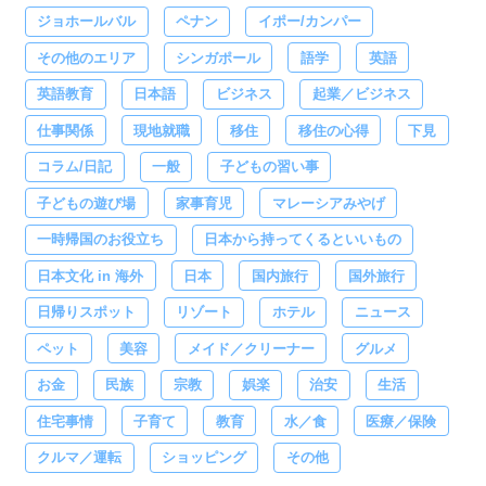
ジョホールバル
ペナン
イポー/カンパー
その他のエリア
シンガポール
語学
英語
英語教育
日本語
ビジネス
起業／ビジネス
仕事関係
現地就職
移住
移住の心得
下見
コラム/日記
一般
子どもの習い事
子どもの遊び場
家事育児
マレーシアみやげ
一時帰国のお役立ち
日本から持ってくるといいもの
日本文化 in 海外
日本
国内旅行
国外旅行
日帰りスポット
リゾート
ホテル
ニュース
ペット
美容
メイド／クリーナー
グルメ
お金
民族
宗教
娯楽
治安
生活
住宅事情
子育て
教育
水／食
医療／保険
クルマ／運転
ショッピング
その他