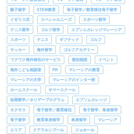
親子留学
STEM教育
母子留学／教育移住母子留学
イギリス式
スペシャルニーズ
スポーツ留学
テニス留学
ゴルフ留学
エプソムカレッジマレーシア
スポーツ
テニス
ギフテッド
ゴルフ
サッカー
海外留学
ゴルフアカデミー
ワクワク海外移住のサービス
個別相談
イベント
海外こども相談室
PR
マレーシアの教育
マレーシアの大学
マレーシアのインター校
ホームスクール
サマースクール
短期留学／ホリデープログラム
エプソムカレッジ
ネクサス
母子留学／教育移住
母子留学、単身留学
母子留学
教育単身留学
単身留学
マレーシア
エリア
クアラルンプール
ジョホール