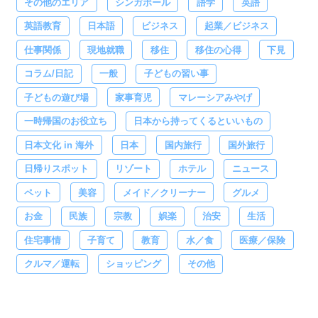
その他のエリア
シンガポール
語学
英語
英語教育
日本語
ビジネス
起業／ビジネス
仕事関係
現地就職
移住
移住の心得
下見
コラム/日記
一般
子どもの習い事
子どもの遊び場
家事育児
マレーシアみやげ
一時帰国のお役立ち
日本から持ってくるといいもの
日本文化 in 海外
日本
国内旅行
国外旅行
日帰りスポット
リゾート
ホテル
ニュース
ペット
美容
メイド／クリーナー
グルメ
お金
民族
宗教
娯楽
治安
生活
住宅事情
子育て
教育
水／食
医療／保険
クルマ／運転
ショッピング
その他