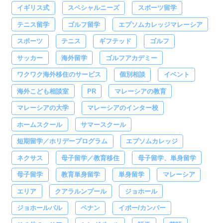
イギリス式
スペシャルニーズ
スポーツ留学
テニス留学
ゴルフ留学
エプソムカレッジマレーシア
スポーツ
テニス
ギフテッド
ゴルフ
サッカー
海外留学
ゴルフアカデミー
ワクワク海外移住のサービス
個別相談
イベント
海外こども相談室
PR
マレーシアの教育
マレーシアの大学
マレーシアのインター校
ホームスクール
サマースクール
短期留学／ホリデープログラム
エプソムカレッジ
ネクサス
母子留学／教育移住
母子留学、単身留学
母子留学
教育単身留学
単身留学
マレーシア
エリア
クアラルンプール
ジョホール
ジョホールバル
ペナン
イポー/カンパー