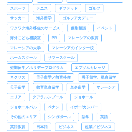
スポーツ
テニス
ギフテッド
ゴルフ
サッカー
海外留学
ゴルフアカデミー
ワクワク海外移住のサービス
個別相談
イベント
海外こども相談室
PR
マレーシアの教育
マレーシアの大学
マレーシアのインター校
ホームスクール
サマースクール
短期留学／ホリデープログラム
エプソムカレッジ
ネクサス
母子留学／教育移住
母子留学、単身留学
母子留学
教育単身留学
単身留学
マレーシア
エリア
クアラルンプール
ジョホール
ジョホールバル
ペナン
イポー/カンパー
その他のエリア
シンガポール
語学
英語
英語教育
日本語
ビジネス
起業／ビジネス