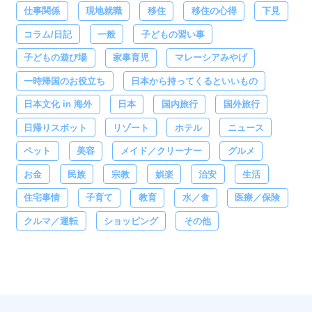
仕事関係
現地就職
移住
移住の心得
下見
コラム/日記
一般
子どもの習い事
子どもの遊び場
家事育児
マレーシアみやげ
一時帰国のお役立ち
日本から持ってくるといいもの
日本文化 in 海外
日本
国内旅行
国外旅行
日帰りスポット
リゾート
ホテル
ニュース
ペット
美容
メイド／クリーナー
グルメ
お金
民族
宗教
娯楽
治安
生活
住宅事情
子育て
教育
水／食
医療／保険
クルマ／運転
ショッピング
その他