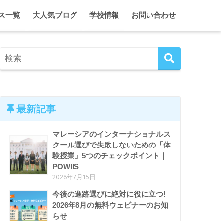
ス一覧
大人気ブログ
学校情報
お問い合わせ
に合う学校・進路オンライン相談
2代目ひとみのマレーシア情報局
クアラルンプール
シア・インターナショナルスクール 留学・入学サポート
2代目ひとみのガーディアン日記
ジョホール
ム単身留学 入学＆ガーディアンシップ
マレーシア・インター校ホリデーキャンプ
ペナン
マレーシア留学がとことんわかる！セミナー＆イベント
ホームスクール特集
クアラルンプール、ときどき東京。
エプソム特集
最新記事
マレーシアのインターナショナルス
クール選びで失敗しないための「体
験授業」5つのチェックポイント｜
POWIIS
2026年7月15日
今後の進路選びに絶対に役に立つ!
2026年8月の無料ウェビナーのお知
らせ