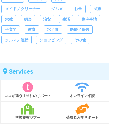
メイド／クリーナー
グルメ
お金
民族
宗教
娯楽
治安
生活
住宅事情
子育て
教育
水／食
医療／保険
クルマ／運転
ショッピング
その他
Services
ココが違う！当社のサポート
オンライン相談
学校視察ツアー
受験＆入学サポート