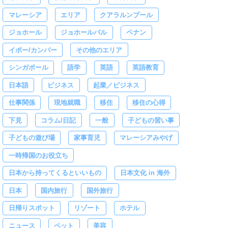
マレーシア
エリア
クアラルンプール
ジョホール
ジョホールバル
ペナン
イポー/カンパー
その他のエリア
シンガポール
語学
英語
英語教育
日本語
ビジネス
起業／ビジネス
仕事関係
現地就職
移住
移住の心得
下見
コラム/日記
一般
子どもの習い事
子どもの遊び場
家事育児
マレーシアみやげ
一時帰国のお役立ち
日本から持ってくるといいもの
日本文化 in 海外
日本
国内旅行
国外旅行
日帰りスポット
リゾート
ホテル
ニュース
ペット
美容