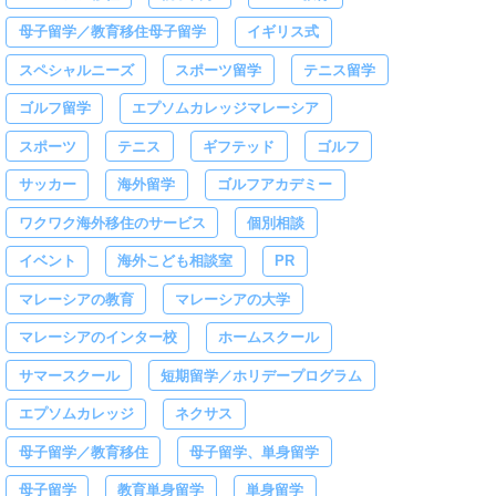
母子留学／教育移住母子留学
イギリス式
スペシャルニーズ
スポーツ留学
テニス留学
ゴルフ留学
エプソムカレッジマレーシア
スポーツ
テニス
ギフテッド
ゴルフ
サッカー
海外留学
ゴルフアカデミー
ワクワク海外移住のサービス
個別相談
イベント
海外こども相談室
PR
マレーシアの教育
マレーシアの大学
マレーシアのインター校
ホームスクール
サマースクール
短期留学／ホリデープログラム
エプソムカレッジ
ネクサス
母子留学／教育移住
母子留学、単身留学
母子留学
教育単身留学
単身留学