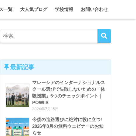
ス一覧
大人気ブログ
学校情報
お問い合わせ
に合う学校・進路オンライン相談
2代目ひとみのマレーシア情報局
クアラルンプール
シア・インターナショナルスクール 留学・入学サポート
2代目ひとみのガーディアン日記
ジョホール
ム単身留学 入学＆ガーディアンシップ
マレーシア・インター校ホリデーキャンプ
ペナン
マレーシア留学がとことんわかる！セミナー＆イベント
ホームスクール特集
クアラルンプール、ときどき東京。
エプソム特集
最新記事
マレーシアのインターナショナルス
クール選びで失敗しないための「体
験授業」5つのチェックポイント｜
POWIIS
2026年7月15日
今後の進路選びに絶対に役に立つ!
2026年8月の無料ウェビナーのお知
らせ