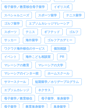
母子留学／教育移住母子留学
イギリス式
スペシャルニーズ
スポーツ留学
テニス留学
ゴルフ留学
エプソムカレッジマレーシア
スポーツ
テニス
ギフテッド
ゴルフ
サッカー
海外留学
ゴルフアカデミー
ワクワク海外移住のサービス
個別相談
イベント
海外こども相談室
PR
マレーシアの教育
マレーシアの大学
マレーシアのインター校
ホームスクール
サマースクール
短期留学／ホリデープログラム
エプソムカレッジ
ネクサス
母子留学／教育移住
母子留学、単身留学
母子留学
教育単身留学
単身留学