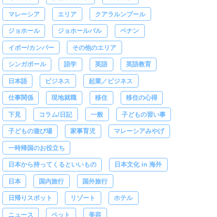
マレーシア
エリア
クアラルンプール
ジョホール
ジョホールバル
ペナン
イポー/カンパー
その他のエリア
シンガポール
語学
英語
英語教育
日本語
ビジネス
起業／ビジネス
仕事関係
現地就職
移住
移住の心得
下見
コラム/日記
一般
子どもの習い事
子どもの遊び場
家事育児
マレーシアみやげ
一時帰国のお役立ち
日本から持ってくるといいもの
日本文化 in 海外
日本
国内旅行
国外旅行
日帰りスポット
リゾート
ホテル
ニュース
ペット
美容