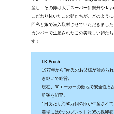
産し、その卵は大手スーパー伊勢丹やJaya 
こだわり抜いたこの卵たちが、どのように
回私と娘で潜入取材させていただきました
カンパーで生産されたこの美味しい卵たち
す！
LK Fresh
1977年からTan氏のお父様が始めら
き継いで経営。
現在、90エーカーの敷地で安全性と
雌鶏を飼育。
1日あたり約50万個の卵が生産され
農場には8つのプレットと35の採卵