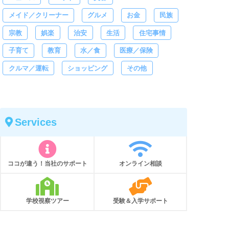
メイド／クリーナー
グルメ
お金
民族
宗教
娯楽
治安
生活
住宅事情
子育て
教育
水／食
医療／保険
クルマ／運転
ショッピング
その他
Services
ココが違う！当社のサポート
オンライン相談
学校視察ツアー
受験＆入学サポート