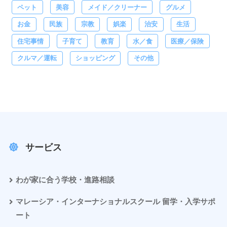
ペット
美容
メイド／クリーナー
グルメ
お金
民族
宗教
娯楽
治安
生活
住宅事情
子育て
教育
水／食
医療／保険
クルマ／運転
ショッピング
その他
サービス
わが家に合う学校・進路相談
マレーシア・インターナショナルスクール 留学・入学サポ
ート