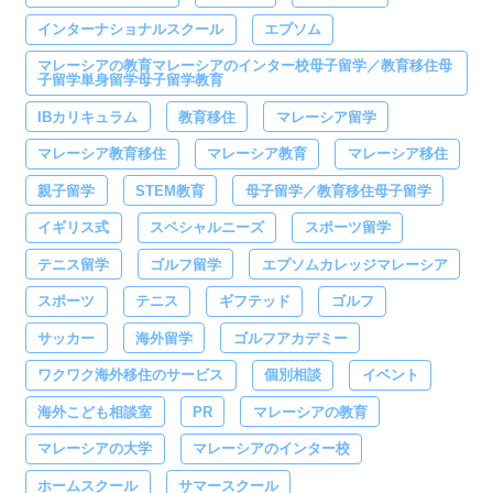
インターナショナルスクール
エプソム
マレーシアの教育マレーシアのインター校母子留学／教育移住母
子留学単身留学母子留学教育
IBカリキュラム
教育移住
マレーシア留学
マレーシア教育移住
マレーシア教育
マレーシア移住
親子留学
STEM教育
母子留学／教育移住母子留学
イギリス式
スペシャルニーズ
スポーツ留学
テニス留学
ゴルフ留学
エプソムカレッジマレーシア
スポーツ
テニス
ギフテッド
ゴルフ
サッカー
海外留学
ゴルフアカデミー
ワクワク海外移住のサービス
個別相談
イベント
海外こども相談室
PR
マレーシアの教育
マレーシアの大学
マレーシアのインター校
ホームスクール
サマースクール