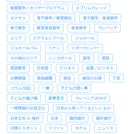
短期留学／ホリデープログラム
エプソムカレッジ
ネクサス
母子留学／教育移住
母子留学、単身留学
母子留学
教育単身留学
単身留学
マレーシア
エリア
クアラルンプール
ジョホール
ジョホールバル
ペナン
イポー/カンパー
その他のエリア
シンガポール
語学
英語
英語教育
日本語
ビジネス
起業／ビジネス
仕事関係
現地就職
移住
移住の心得
下見
コラム/日記
一般
子どもの習い事
子どもの遊び場
家事育児
マレーシアみやげ
一時帰国のお役立ち
日本から持ってくるといいもの
日本文化 in 海外
日本
国内旅行
国外旅行
日帰りスポット
リゾート
ホテル
ニュース