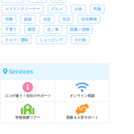
メイド／クリーナー
グルメ
お金
民族
宗教
娯楽
治安
生活
住宅事情
子育て
教育
水／食
医療／保険
クルマ／運転
ショッピング
その他
Services
ココが違う！当社のサポート
オンライン相談
学校視察ツアー
受験＆入学サポート