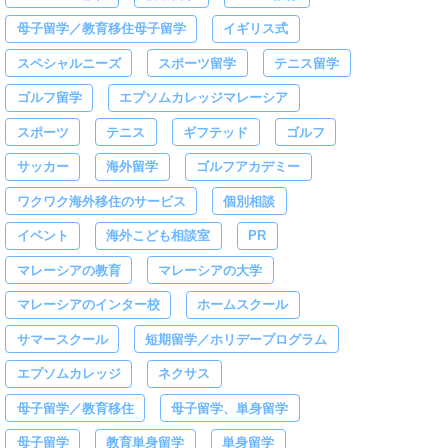
母子留学／教育移住母子留学
イギリス式
スペシャルニーズ
スポーツ留学
テニス留学
ゴルフ留学
エプソムカレッジマレーシア
スポーツ
テニス
ギフテッド
ゴルフ
サッカー
海外留学
ゴルフアカデミー
ワクワク海外移住のサービス
個別相談
イベント
海外こども相談室
PR
マレーシアの教育
マレーシアの大学
マレーシアのインター校
ホームスクール
サマースクール
短期留学／ホリデープログラム
エプソムカレッジ
ネクサス
母子留学／教育移住
母子留学、単身留学
母子留学
教育単身留学
単身留学