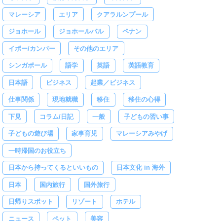
マレーシア
エリア
クアラルンプール
ジョホール
ジョホールバル
ペナン
イポー/カンパー
その他のエリア
シンガポール
語学
英語
英語教育
日本語
ビジネス
起業／ビジネス
仕事関係
現地就職
移住
移住の心得
下見
コラム/日記
一般
子どもの習い事
子どもの遊び場
家事育児
マレーシアみやげ
一時帰国のお役立ち
日本から持ってくるといいもの
日本文化 in 海外
日本
国内旅行
国外旅行
日帰りスポット
リゾート
ホテル
ニュース
ペット
美容