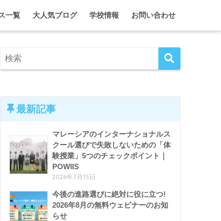
ス一覧
大人気ブログ
学校情報
お問い合わせ
に合う学校・進路オンライン相談
2代目ひとみのマレーシア情報局
クアラルンプール
シア・インターナショナルスクール 留学・入学サポート
2代目ひとみのガーディアン日記
ジョホール
ム単身留学 入学＆ガーディアンシップ
マレーシア・インター校ホリデーキャンプ
ペナン
マレーシア留学がとことんわかる！セミナー＆イベント
ホームスクール特集
クアラルンプール、ときどき東京。
エプソム特集
最新記事
マレーシアのインターナショナルス
クール選びで失敗しないための「体
験授業」5つのチェックポイント｜
POWIIS
2026年7月15日
今後の進路選びに絶対に役に立つ!
2026年8月の無料ウェビナーのお知
らせ