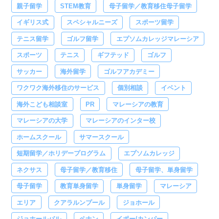
親子留学
STEM教育
母子留学／教育移住母子留学
イギリス式
スペシャルニーズ
スポーツ留学
テニス留学
ゴルフ留学
エプソムカレッジマレーシア
スポーツ
テニス
ギフテッド
ゴルフ
サッカー
海外留学
ゴルフアカデミー
ワクワク海外移住のサービス
個別相談
イベント
海外こども相談室
PR
マレーシアの教育
マレーシアの大学
マレーシアのインター校
ホームスクール
サマースクール
短期留学／ホリデープログラム
エプソムカレッジ
ネクサス
母子留学／教育移住
母子留学、単身留学
母子留学
教育単身留学
単身留学
マレーシア
エリア
クアラルンプール
ジョホール
ジョホールバル
ペナン
イポー/カンパー