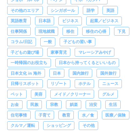
その他のエリア
シンガポール
語学
英語
英語教育
日本語
ビジネス
起業／ビジネス
仕事関係
現地就職
移住
移住の心得
下見
コラム/日記
一般
子どもの習い事
子どもの遊び場
家事育児
マレーシアみやげ
一時帰国のお役立ち
日本から持ってくるといいもの
日本文化 in 海外
日本
国内旅行
国外旅行
日帰りスポット
リゾート
ホテル
ニュース
ペット
美容
メイド／クリーナー
グルメ
お金
民族
宗教
娯楽
治安
生活
住宅事情
子育て
教育
水／食
医療／保険
クルマ／運転
ショッピング
その他