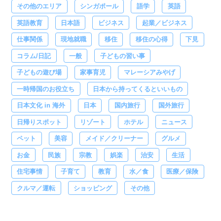
その他のエリア
シンガポール
語学
英語
英語教育
日本語
ビジネス
起業／ビジネス
仕事関係
現地就職
移住
移住の心得
下見
コラム/日記
一般
子どもの習い事
子どもの遊び場
家事育児
マレーシアみやげ
一時帰国のお役立ち
日本から持ってくるといいもの
日本文化 in 海外
日本
国内旅行
国外旅行
日帰りスポット
リゾート
ホテル
ニュース
ペット
美容
メイド／クリーナー
グルメ
お金
民族
宗教
娯楽
治安
生活
住宅事情
子育て
教育
水／食
医療／保険
クルマ／運転
ショッピング
その他