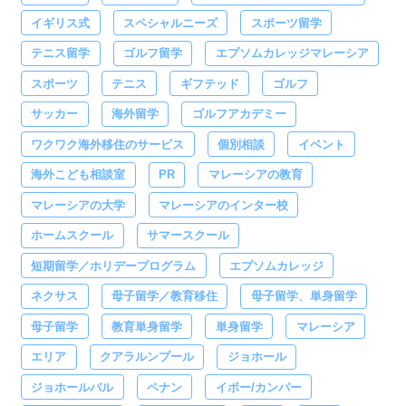
イギリス式
スペシャルニーズ
スポーツ留学
テニス留学
ゴルフ留学
エプソムカレッジマレーシア
スポーツ
テニス
ギフテッド
ゴルフ
サッカー
海外留学
ゴルフアカデミー
ワクワク海外移住のサービス
個別相談
イベント
海外こども相談室
PR
マレーシアの教育
マレーシアの大学
マレーシアのインター校
ホームスクール
サマースクール
短期留学／ホリデープログラム
エプソムカレッジ
ネクサス
母子留学／教育移住
母子留学、単身留学
母子留学
教育単身留学
単身留学
マレーシア
エリア
クアラルンプール
ジョホール
ジョホールバル
ペナン
イポー/カンパー