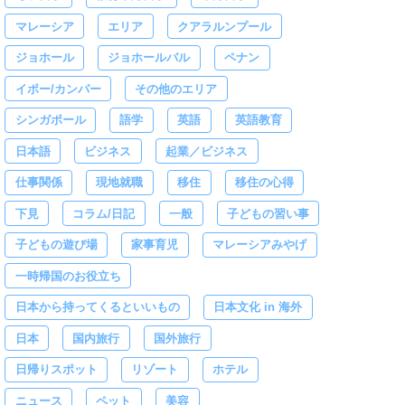
マレーシア
エリア
クアラルンプール
ジョホール
ジョホールバル
ペナン
イポー/カンパー
その他のエリア
シンガポール
語学
英語
英語教育
日本語
ビジネス
起業／ビジネス
仕事関係
現地就職
移住
移住の心得
下見
コラム/日記
一般
子どもの習い事
子どもの遊び場
家事育児
マレーシアみやげ
一時帰国のお役立ち
日本から持ってくるといいもの
日本文化 in 海外
日本
国内旅行
国外旅行
日帰りスポット
リゾート
ホテル
ニュース
ペット
美容