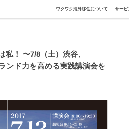
ワクワク海外移住について
サービ
わが家
マレー
エプソ
私！ 〜7/8（土）渋谷、
＆ブランド力を高める実践講演会を