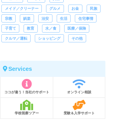
メイド／クリーナー
グルメ
お金
民族
宗教
娯楽
治安
生活
住宅事情
子育て
教育
水／食
医療／保険
クルマ／運転
ショッピング
その他
Services
ココが違う！当社のサポート
オンライン相談
学校視察ツアー
受験＆入学サポート