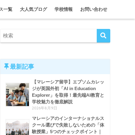
ス一覧
大人気ブログ
学校情報
お問い合わせ
に合う学校・進路オンライン相談
2代目ひとみのマレーシア情報局
クアラルンプール
シア・インターナショナルスクール 留学・入学サポート
2代目ひとみのガーディアン日記
ジョホール
ム単身留学 入学＆ガーディアンシップ
マレーシア・インター校ホリデーキャンプ
ペナン
マレーシア留学がとことんわかる！セミナー＆イベント
ホームスクール特集
クアラルンプール、ときどき東京。
エプソム特集
最新記事
【マレーシア留学】エプソムカレッ
ジが英国外初「AI in Education
Explorer」を取得！最先端AI教育と
学校魅力を徹底解説
2026年8月9日
マレーシアのインターナショナルス
クール選びで失敗しないための「体
験授業」5つのチェックポイント｜