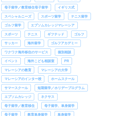
母子留学／教育移住母子留学
イギリス式
スペシャルニーズ
スポーツ留学
テニス留学
ゴルフ留学
エプソムカレッジマレーシア
スポーツ
テニス
ギフテッド
ゴルフ
サッカー
海外留学
ゴルフアカデミー
ワクワク海外移住のサービス
個別相談
イベント
海外こども相談室
PR
マレーシアの教育
マレーシアの大学
マレーシアのインター校
ホームスクール
サマースクール
短期留学／ホリデープログラム
エプソムカレッジ
ネクサス
母子留学／教育移住
母子留学、単身留学
母子留学
教育単身留学
単身留学