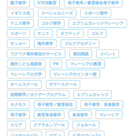
親子留学
STEM教育
母子留学／教育移住母子留学
イギリス式
スペシャルニーズ
スポーツ留学
テニス留学
ゴルフ留学
エプソムカレッジマレーシア
スポーツ
テニス
ギフテッド
ゴルフ
サッカー
海外留学
ゴルフアカデミー
ワクワク海外移住のサービス
個別相談
イベント
海外こども相談室
PR
マレーシアの教育
マレーシアの大学
マレーシアのインター校
ホームスクール
サマースクール
短期留学／ホリデープログラム
エプソムカレッジ
ネクサス
母子留学／教育移住
母子留学、単身留学
母子留学
教育単身留学
単身留学
マレーシア
エリア
クアラルンプール
ジョホール
ジョホールバル
ペナン
イポー/カンパー