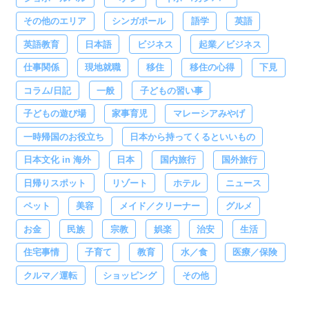
その他のエリア
シンガポール
語学
英語
英語教育
日本語
ビジネス
起業／ビジネス
仕事関係
現地就職
移住
移住の心得
下見
コラム/日記
一般
子どもの習い事
子どもの遊び場
家事育児
マレーシアみやげ
一時帰国のお役立ち
日本から持ってくるといいもの
日本文化 in 海外
日本
国内旅行
国外旅行
日帰りスポット
リゾート
ホテル
ニュース
ペット
美容
メイド／クリーナー
グルメ
お金
民族
宗教
娯楽
治安
生活
住宅事情
子育て
教育
水／食
医療／保険
クルマ／運転
ショッピング
その他