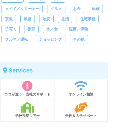
メイド／クリーナー
グルメ
お金
民族
宗教
娯楽
治安
生活
住宅事情
子育て
教育
水／食
医療／保険
クルマ／運転
ショッピング
その他
Services
ココが違う！当社のサポート
オンライン相談
学校視察ツアー
受験＆入学サポート