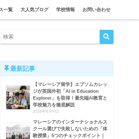
ス一覧
大人気ブログ
学校情報
お問い合わせ
に合う学校・進路オンライン相談
2代目ひとみのマレーシア情報局
クアラルンプール
シア・インターナショナルスクール 留学・入学サポート
2代目ひとみのガーディアン日記
ジョホール
ム単身留学 入学＆ガーディアンシップ
マレーシア・インター校ホリデーキャンプ
ペナン
マレーシア留学がとことんわかる！セミナー＆イベント
ホームスクール特集
クアラルンプール、ときどき東京。
エプソム特集
最新記事
【マレーシア留学】エプソムカレッ
ジが英国外初「AI in Education
Explorer」を取得！最先端AI教育と
学校魅力を徹底解説
2026年8月9日
マレーシアのインターナショナルス
クール選びで失敗しないための「体
験授業」5つのチェックポイント｜