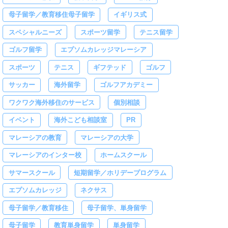
母子留学／教育移住母子留学
イギリス式
スペシャルニーズ
スポーツ留学
テニス留学
ゴルフ留学
エプソムカレッジマレーシア
スポーツ
テニス
ギフテッド
ゴルフ
サッカー
海外留学
ゴルフアカデミー
ワクワク海外移住のサービス
個別相談
イベント
海外こども相談室
PR
マレーシアの教育
マレーシアの大学
マレーシアのインター校
ホームスクール
サマースクール
短期留学／ホリデープログラム
エプソムカレッジ
ネクサス
母子留学／教育移住
母子留学、単身留学
母子留学
教育単身留学
単身留学