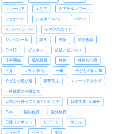
マレーシア
エリア
クアラルンプール
ジョホール
ジョホールバル
ペナン
イポー/カンパー
その他のエリア
シンガポール
語学
英語
英語教育
日本語
ビジネス
起業／ビジネス
仕事関係
現地就職
移住
移住の心得
下見
コラム/日記
一般
子どもの習い事
子どもの遊び場
家事育児
マレーシアみやげ
一時帰国のお役立ち
日本から持ってくるといいもの
日本文化 in 海外
日本
国内旅行
国外旅行
日帰りスポット
リゾート
ホテル
ニュース
ペット
美容