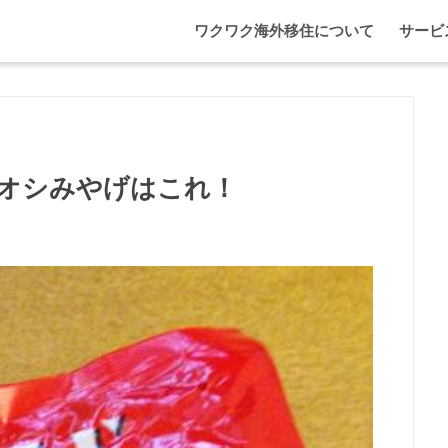
ワクワク海外移住について
サービ
わが家
マレー
エプソ
オシみやげはこれ！