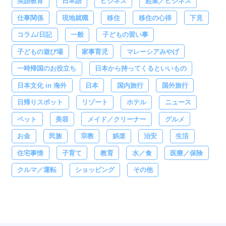
英語教育
日本語
ビジネス
起業／ビジネス
仕事関係
現地就職
移住
移住の心得
下見
コラム/日記
一般
子どもの習い事
子どもの遊び場
家事育児
マレーシアみやげ
一時帰国のお役立ち
日本から持ってくるといいもの
日本文化 in 海外
日本
国内旅行
国外旅行
日帰りスポット
リゾート
ホテル
ニュース
ペット
美容
メイド／クリーナー
グルメ
お金
民族
宗教
娯楽
治安
生活
住宅事情
子育て
教育
水／食
医療／保険
クルマ／運転
ショッピング
その他