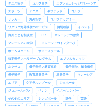
テニス留学
ゴルフ留学
エプソムカレッジマレーシア
スポーツ
テニス
ギフテッド
ゴルフ
サッカー
海外留学
ゴルフアカデミー
ワクワク海外移住のサービス
個別相談
イベント
海外こども相談室
PR
マレーシアの教育
マレーシアの大学
マレーシアのインター校
ホームスクール
サマースクール
短期留学／ホリデープログラム
エプソムカレッジ
ネクサス
母子留学／教育移住
母子留学、単身留学
母子留学
教育単身留学
単身留学
マレーシア
エリア
クアラルンプール
ジョホール
ジョホールバル
ペナン
イポー/カンパー
その他のエリア
シンガポール
語学
英語