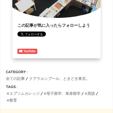
この記事が気に入ったらフォローしよう
YouTube
CATEGORY :
全ての記事
クアラルンプール、ときどき東京。
TAGS :
エプソムカレッジ
母子留学、単身留学
英語
教育