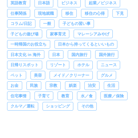
英語教育
日本語
ビジネス
起業／ビジネス
仕事関係
現地就職
移住
移住の心得
下見
コラム/日記
一般
子どもの習い事
子どもの遊び場
家事育児
マレーシアみやげ
一時帰国のお役立ち
日本から持ってくるといいもの
日本文化 in 海外
日本
国内旅行
国外旅行
日帰りスポット
リゾート
ホテル
ニュース
ペット
美容
メイド／クリーナー
グルメ
お金
民族
宗教
娯楽
治安
生活
住宅事情
子育て
教育
水／食
医療／保険
クルマ／運転
ショッピング
その他