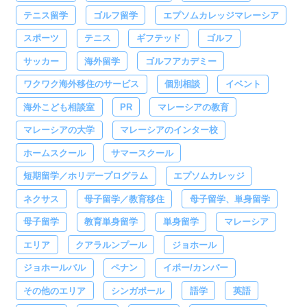
テニス留学
ゴルフ留学
エプソムカレッジマレーシア
スポーツ
テニス
ギフテッド
ゴルフ
サッカー
海外留学
ゴルフアカデミー
ワクワク海外移住のサービス
個別相談
イベント
海外こども相談室
PR
マレーシアの教育
マレーシアの大学
マレーシアのインター校
ホームスクール
サマースクール
短期留学／ホリデープログラム
エプソムカレッジ
ネクサス
母子留学／教育移住
母子留学、単身留学
母子留学
教育単身留学
単身留学
マレーシア
エリア
クアラルンプール
ジョホール
ジョホールバル
ペナン
イポー/カンパー
その他のエリア
シンガポール
語学
英語