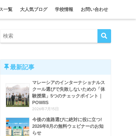
ス一覧
大人気ブログ
学校情報
お問い合わせ
に合う学校・進路オンライン相談
2代目ひとみのマレーシア情報局
クアラルンプール
シア・インターナショナルスクール 留学・入学サポート
2代目ひとみのガーディアン日記
ジョホール
ム単身留学 入学＆ガーディアンシップ
マレーシア・インター校ホリデーキャンプ
ペナン
マレーシア留学がとことんわかる！セミナー＆イベント
ホームスクール特集
クアラルンプール、ときどき東京。
エプソム特集
最新記事
マレーシアのインターナショナルス
クール選びで失敗しないための「体
験授業」5つのチェックポイント｜
POWIIS
2026年7月15日
今後の進路選びに絶対に役に立つ!
2026年8月の無料ウェビナーのお知
らせ