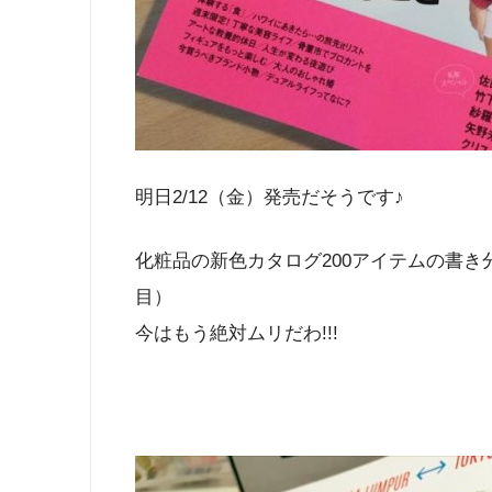
明日2/12（金）発売だそうです♪
化粧品の新色カタログ200アイテムの書
目）
今はもう絶対ムリだわ!!!