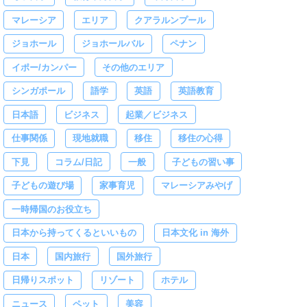
マレーシア
エリア
クアラルンプール
ジョホール
ジョホールバル
ペナン
イポー/カンパー
その他のエリア
シンガポール
語学
英語
英語教育
日本語
ビジネス
起業／ビジネス
仕事関係
現地就職
移住
移住の心得
下見
コラム/日記
一般
子どもの習い事
子どもの遊び場
家事育児
マレーシアみやげ
一時帰国のお役立ち
日本から持ってくるといいもの
日本文化 in 海外
日本
国内旅行
国外旅行
日帰りスポット
リゾート
ホテル
ニュース
ペット
美容