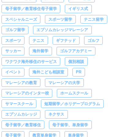
母子留学／教育移住母子留学
イギリス式
スペシャルニーズ
スポーツ留学
テニス留学
ゴルフ留学
エプソムカレッジマレーシア
スポーツ
テニス
ギフテッド
ゴルフ
サッカー
海外留学
ゴルフアカデミー
ワクワク海外移住のサービス
個別相談
イベント
海外こども相談室
PR
マレーシアの教育
マレーシアの大学
マレーシアのインター校
ホームスクール
サマースクール
短期留学／ホリデープログラム
エプソムカレッジ
ネクサス
母子留学／教育移住
母子留学、単身留学
母子留学
教育単身留学
単身留学