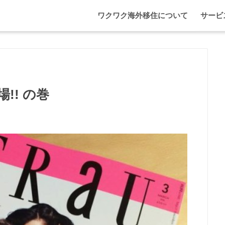
ワクワク海外移住について
サービ
わが家
マレー
エプソ
!! の巻