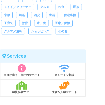
メイド／クリーナー
グルメ
お金
民族
宗教
娯楽
治安
生活
住宅事情
子育て
教育
水／食
医療／保険
クルマ／運転
ショッピング
その他
Services
ココが違う！当社のサポート
オンライン相談
学校視察ツアー
受験＆入学サポート