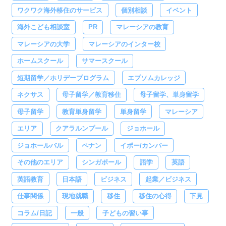
ワクワク海外移住のサービス
個別相談
イベント
海外こども相談室
PR
マレーシアの教育
マレーシアの大学
マレーシアのインター校
ホームスクール
サマースクール
短期留学／ホリデープログラム
エプソムカレッジ
ネクサス
母子留学／教育移住
母子留学、単身留学
母子留学
教育単身留学
単身留学
マレーシア
エリア
クアラルンプール
ジョホール
ジョホールバル
ペナン
イポー/カンパー
その他のエリア
シンガポール
語学
英語
英語教育
日本語
ビジネス
起業／ビジネス
仕事関係
現地就職
移住
移住の心得
下見
コラム/日記
一般
子どもの習い事