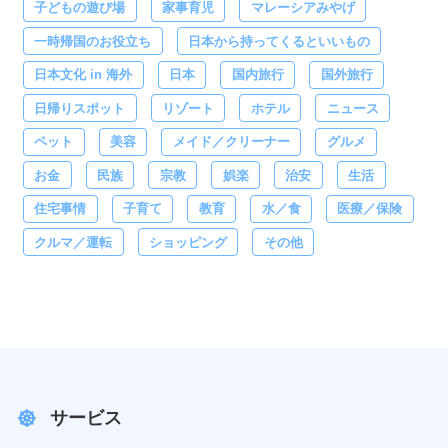
子どもの遊び場
家事育児
マレーシアみやげ
一時帰国のお役立ち
日本から持ってくるといいもの
日本文化 in 海外
日本
国内旅行
国外旅行
日帰りスポット
リゾート
ホテル
ニュース
ペット
美容
メイド／クリーナー
グルメ
お金
民族
宗教
娯楽
治安
生活
住宅事情
子育て
教育
水／食
医療／保険
クルマ／運転
ショッピング
その他
サービス