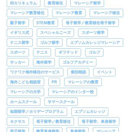
IBカリキュラム
教育移住
マレーシア留学
マレーシア教育移住
マレーシア教育
マレーシア移住
親子留学
STEM教育
母子留学／教育移住母子留学
イギリス式
スペシャルニーズ
スポーツ留学
テニス留学
ゴルフ留学
エプソムカレッジマレーシア
スポーツ
テニス
ギフテッド
ゴルフ
サッカー
海外留学
ゴルフアカデミー
ワクワク海外移住のサービス
個別相談
イベント
海外こども相談室
PR
マレーシアの教育
マレーシアの大学
マレーシアのインター校
ホームスクール
サマースクール
短期留学／ホリデープログラム
エプソムカレッジ
ネクサス
母子留学／教育移住
母子留学、単身留学
母子留学
教育単身留学
単身留学
マレーシア