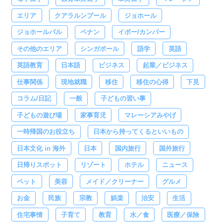
エリア
クアラルンプール
ジョホール
ジョホールバル
ペナン
イポー/カンパー
その他のエリア
シンガポール
語学
英語
英語教育
日本語
ビジネス
起業／ビジネス
仕事関係
現地就職
移住
移住の心得
下見
コラム/日記
一般
子どもの習い事
子どもの遊び場
家事育児
マレーシアみやげ
一時帰国のお役立ち
日本から持ってくるといいもの
日本文化 in 海外
日本
国内旅行
国外旅行
日帰りスポット
リゾート
ホテル
ニュース
ペット
美容
メイド／クリーナー
グルメ
お金
民族
宗教
娯楽
治安
生活
住宅事情
子育て
教育
水／食
医療／保険