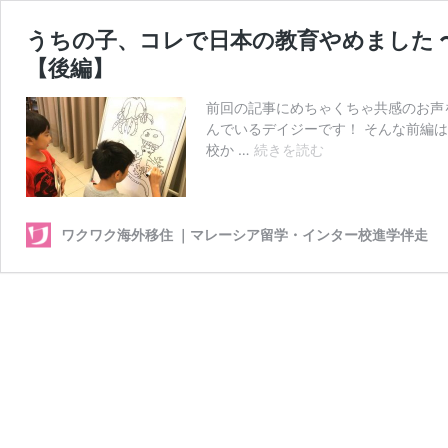
うちの子、コレで日本の教育やめました 
【後編】
前回の記事にめちゃくちゃ共感のお声
んでいるデイジーです！ そんな前編
う
校か …
続きを読む
ち
の
子、
コ
ワクワク海外移住 ｜マレーシア留学・インター校進学伴走
レ
で
日
本
の
教
育
や
め
ま